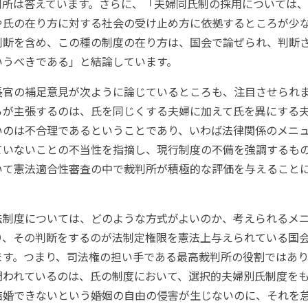
判所は答えています。さらに、「夫婦同氏制の採用については
や氏の在り方に対する社会の受け止め方に依拠するところが少
判断を含め、この種の制度の在り方は、国会で論ぜられ、判断
いうべきである」と結論しています。
官の補足意見が次ように論じているところも、注目させられま
らが主張するのは、氏を同じくする夫婦に加えて氏を異にする
いのは不合理であるということであり、いわば法律関係のメニ
ていないことの不当性を指摘し、現行制度の不備を強調するも
いて憲法適合性審査の中で裁判所が積極的な評価を与えること
。
制度については、どのような方式がよいのか、考えられるメ
り、その判断をするのが法制定権限を憲法上与えられている国
ます。つまり、司法権の担い手である最高裁判所の役割ではあ
問われているのは、氏の制度において、選択的夫婦別氏制度を
結婚できないという婚姻の自由の侵害が生じないのに、それを