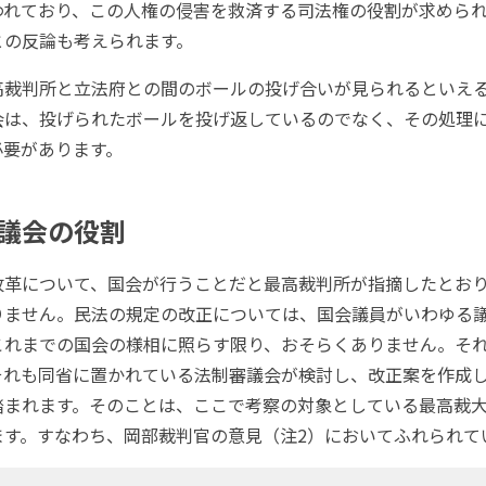
われており、この人権の侵害を救済する司法権の役割が求めら
との反論も考えられます。
裁判所と立法府との間のボールの投げ合いが見られるといえ
会は、投げられたボールを投げ返しているのでなく、その処理
必要があります。
議会の役割
革について、国会が行うことだと最高裁判所が指摘したとお
りません。民法の規定の改正については、国会議員がいわゆる
これまでの国会の様相に照らす限り、おそらくありません。そ
それも同省に置かれている法制審議会が検討し、改正案を作成
踏まれます。そのことは、ここで考察の対象としている最高裁
ます。すなわち、岡部裁判官の意見（注2）においてふれられて