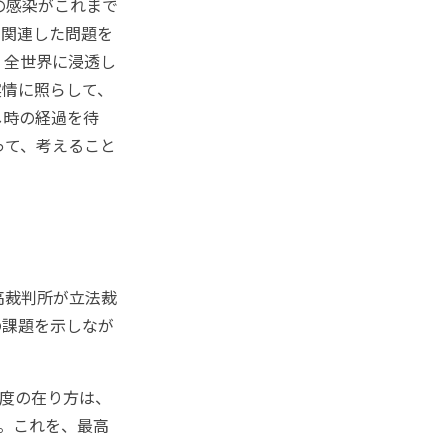
の感染がこれまで
に関連した問題を
、全世界に浸透し
実情に照らして、
し時の経過を待
って、考えること
高裁判所が立法裁
の課題を示しなが
。
度の在り方は、
。これを、最高