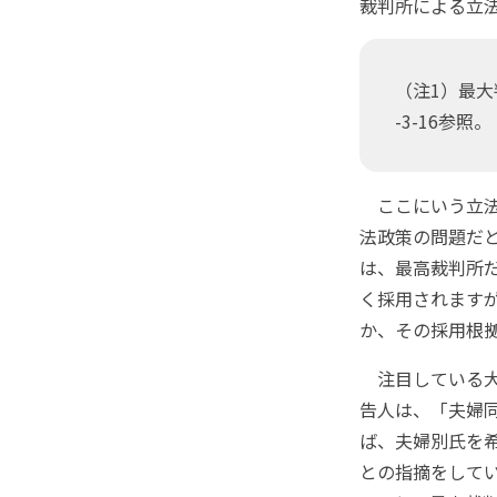
裁判所による立
（注1）最大
-3-16参照。
ここにいう立法
法政策の問題だ
は、最高裁判所
く採用されます
か、その採用根
注目している大
告人は、「夫婦
ば、夫婦別氏を
との指摘をして