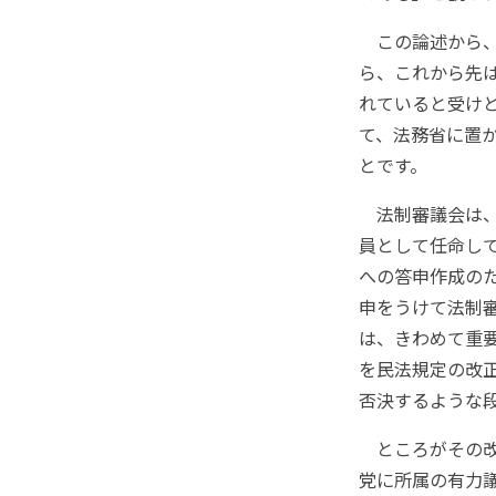
この論述から、
ら、これから先
れていると受け
て、法務省に置か
とです。
法制審議会は、
員として任命し
への答申作成の
申をうけて法制
は、きわめて重
を民法規定の改
否決するような
ところがその改
党に所属の有力