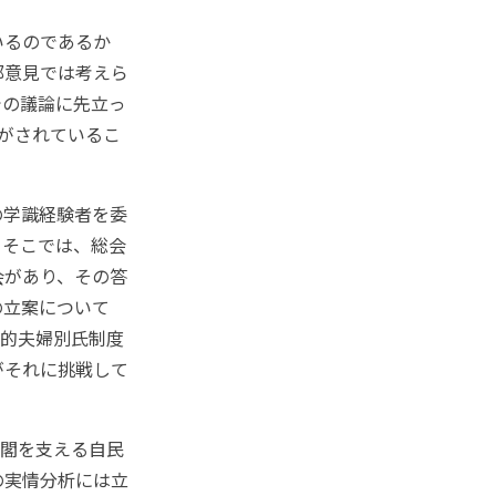
いるのであるか
部意見では考えら
での議論に先立っ
討がされているこ
の学識経験者を委
、そこでは、総会
会があり、その答
の立案について
択的夫婦別氏制度
がそれに挑戦して
閣を支える自民
の実情分析には立