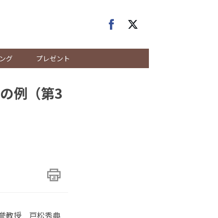
ング
プレゼント
入の例（第3
誉教授 戸松秀典