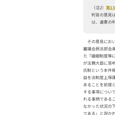
（注2）
第1
判官の意見
は、違憲の
その意見におい
審議会民法部会
た『婚姻制度等
が法務大臣に答
氏制という本件
益を法制度上保
あることを前提
する事項につい
れる事柄である
なかった状況の
である」と説か