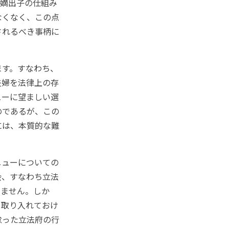
、嫡出子の仕組み
なくなく、この点
されるべき事柄に
す。すなわち、
夫婦を法律上の存
ューに望ましい選
のであるが、この
には、本質的な難
ニューについての
会、すなわち立法
りません。しか
も取り入れておけ
怠った立法府の行