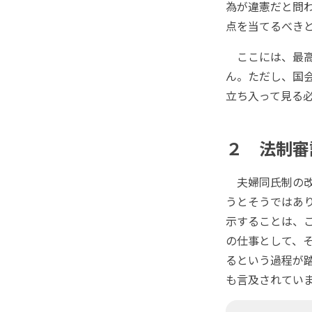
為が違憲だと問
点を当てるべき
ここには、最高
ん。ただし、国
立ち入って見る
２ 法制審
夫婦同氏制の改
うとそうではあ
示することは、
の仕事として、
るという過程が
も言及されてい