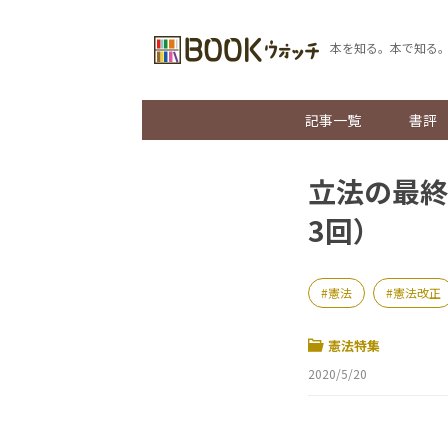
本を知る。本で知る
記事一覧
書評
立法の最終
3回）
憲法
憲法改正
憲法特集
2020/5/20