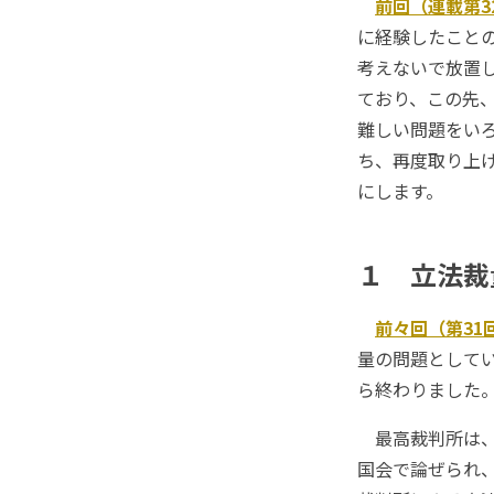
前回（連載第3
に経験したこと
考えないで放置
ており、この先
難しい問題をい
ち、再度取り上
にします。
１ 立法裁
前々回（第31
量の問題として
ら終わりました
最高裁判所は、
国会で論ぜられ