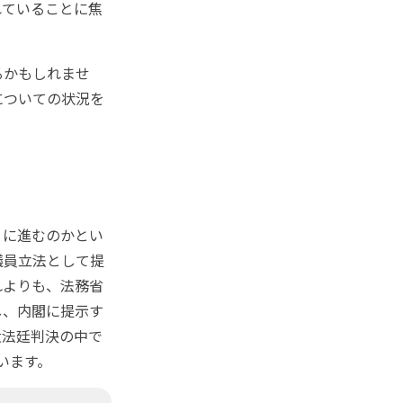
れていることに焦
るかもしれませ
についての状況を
りに進むのかとい
議員立法として提
れよりも、法務省
し、内閣に提示す
大法廷判決の中で
います。