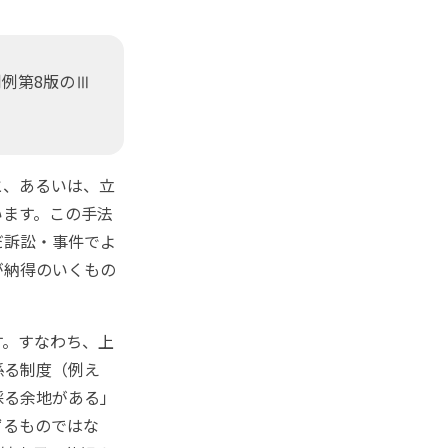
判例第8版のⅢ
と、あるいは、立
います。この手法
だ訴訟・事件でよ
が納得のいくもの
。すなわち、上
係る制度（例え
採る余地がある」
ずるものではな