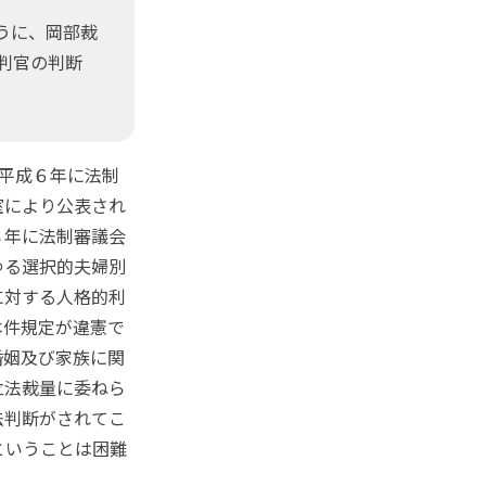
うに、岡部裁
判官の判断
平成６年に法制
室により公表され
８年に法制審議会
ゆる選択的夫婦別
に対する人格的利
本件規定が違憲で
婚姻及び家族に関
立法裁量に委ねら
法判断がされてこ
ということは困難