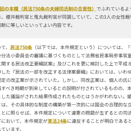
3回の本欄（民法750条の夫婦同氏制の合憲性）
でふれているよ
は、櫻井裁判官と鬼丸裁判官が同調していて、この3人の女性裁
判断に等しいといってよい内容です。
て、
民法750条
（以下では、本件規定という）については、「
身分法小委員会の審議に基づくものとして法務省民事局参事官
に関する民法改正要綱試案』及びこれを更に検討した上で平成
申した『民法の一部を改正する法律案要綱』においては、いわ
規定の改正案が示されていた。しかし、同改正案は、個人の氏
護すべき時期が到来しているとの説明が付されているものの、
とした議論がされた結果作成されたものとはうかがわれない。
ては、その具体的な制度の構築が第一次的には国会の合理的な
ことに照らせば、本件規定について違憲の問題が生ずるとの司
下において、本件規定が
憲法24条
に違反することが明白である
れています。