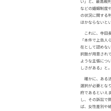
い」と、最高裁
などの婚姻制度
の状況に関する
ほかならないと
これに、寺田長
「本件で上告人
在として認めな
択肢が用意され
ような主張につ
しさがある」と
確かに、ある法
選択が必要とな
府であるといえ
し、その訴訟で
ば、女性差別や