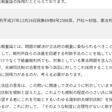
法裁量論の採用だととらえております。
判平成27年12月16日民集69巻8号2586頁。戸松＝初宿、憲法
裁量論とは、問題の解決が立法府の裁量に委ねられるべきこ
として、裁判所自らの決着を回避する判断手法のことを指して
だけでなく下級審裁判所でも、対象としている憲法問題を含ん
が、夫婦同氏制の合憲性を争う訴訟に対してこれ採用すること
拠に説得力があるのか、考える必要があります。
法廷の意見は、この問いに関連して次のように判示しています
同氏制を規制と捉えた上、これよりも規制の程度の小さい氏に
希望する者にこれを可能とするいわゆる選択的夫婦別氏制）を
いるが、これに対して、「そのような制度に合理性がないと断