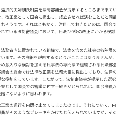
選択的夫婦別氏制度を法制審議会が提示するところまで来て
は、改正案として国会に提出し、成立させれば済むことだと岡
とれそうです。それはともかく、注目しておきたいのは、国会
れている法制審議会において、民法750条の改正にかかる検
法務省内に置かれている組織で、法曹を含めた社会の各階層
ています。その詳細を説明するゆとりがここにはありませんが
ため念入りな検討を加える民事法の専門家で組織される民法部
審議会の総会では法律改正案を法務大臣に提出しており、法律
要な役割をしています。したがって、法制審議会が提示した選
正案として国会での審議に付す手続きがとられれば、国会議員
段階にないように思われます。
正案の進行を内閣は止めてしまったのです。それについて、内
議員がそのようなブレーキをかけたと伝えられていますが、そ