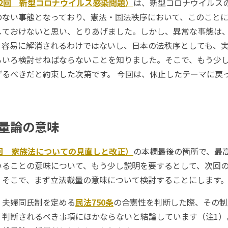
2回 新型コロナウイルス感染問題）
は、新型コロナウイルス
のない事態となっており、憲法・国法秩序において、このこと
しておけないと思い、とりあげました。しかし、異常な事態は
、容易に解消されるわけではないし、日本の法秩序としても、
ろいろ検討せねばならないことを知りました。そこで、もう少
げるべきだと約束した次第です。 今回は、休止したテーマに戻
量論の意味
回 家族法についての見直しと改正）
の本欄最後の箇所で、最
いることの意味について、もう少し説明を要するとして、次回
。そこで、まず立法裁量の意味について検討することにします
夫婦同氏制を定める
民法750条
の合憲性を判断した際、その制
、判断されるべき事項にほかならないと結論しています（注1）