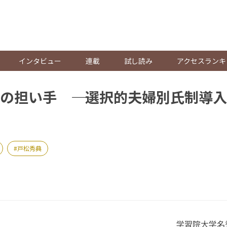
。
インタビュー
連載
試し読み
アクセスランキ
の担い手 ―― 選択的夫婦別氏制導
戸松秀典
学習院大学名