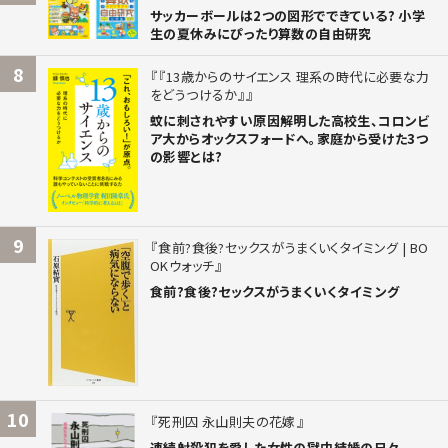
サッカーボールは2つの図形でできている? 小学
生の夏休みにぴったり算数の自由研究
8
『13歳からのサイエンス 理系の時代に必要な力
をどうつけるか』
蚊に刺されやすい原因解明した高校生、コロンビ
ア大からオックスフォードへ。家庭から受けた3つ
の影響とは?
9
食前?食後?セックスがうまくいくタイミング | BO
OKウォッチ
食前?食後?セックスがうまくいくタイミング
10
死刑囚 永山則夫の花嫁
連続射殺犯を愛した女性の獄中結婚の日々