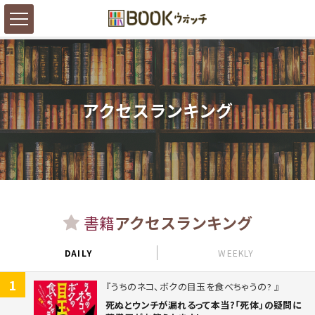
アクセスランキング
書籍
アクセスランキング
DAILY
WEEKLY
1
うちのネコ、ボクの目玉を食べちゃうの?
死ぬとウンチが漏れるって本当?「死体」の疑問に