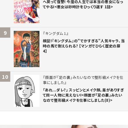
へ戻って復讐! 今度の人生では本当の悪女になっ
てやる!<悪女は砂時計をひっくり返す 1話>
9
キングダム 1
検証!『キングダム』の"でかすぎる"人気キャラ、当
時の馬で耐えられる? 【マンガでひらく歴史の扉
4】
10
顔面が「足の裏」みたいなので整形級メイクを仕
事にしました
「あれ...ダレ?」 スッピンとメイク顔。差がありすぎ
て同一人物に見えない!<顔面が「足の裏」みたい
なので整形級メイクを仕事にしました(8)>