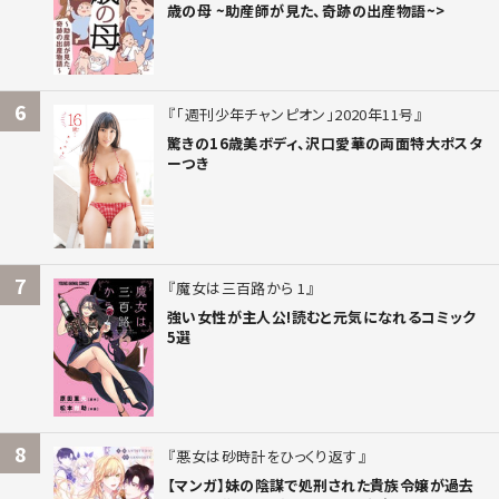
歳の母 ~助産師が見た、奇跡の出産物語~>
6
「週刊少年チャンピオン」2020年11号
驚きの16歳美ボディ、沢口愛華の両面特大ポスタ
ーつき
7
魔女は三百路から 1
強い女性が主人公!読むと元気になれるコミック
5選
8
悪女は砂時計をひっくり返す
【マンガ】妹の陰謀で処刑された貴族令嬢が過去