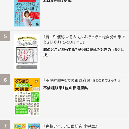
れば99%わかる。
5
肩こり 便秘 たるみ むくみ うつうつを自分の手で
ときほぐす! ひとりほぐし
腸のどこが凝ってる? 便秘に悩んだときの「ほぐし
技」
6
不倫経験率1位の都道府県 | BOOKウォッチ
不倫経験率1位の都道府県
7
算数アイデア自由研究 小学生