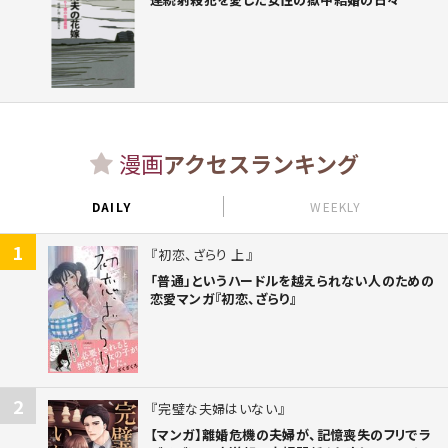
漫画
アクセスランキング
DAILY
WEEKLY
1
初恋、ざらり 上
「普通」というハードルを越えられない人のための
恋愛マンガ『初恋、ざらり』
2
完璧な夫婦はいない
【マンガ】離婚危機の夫婦が、記憶喪失のフリでラ