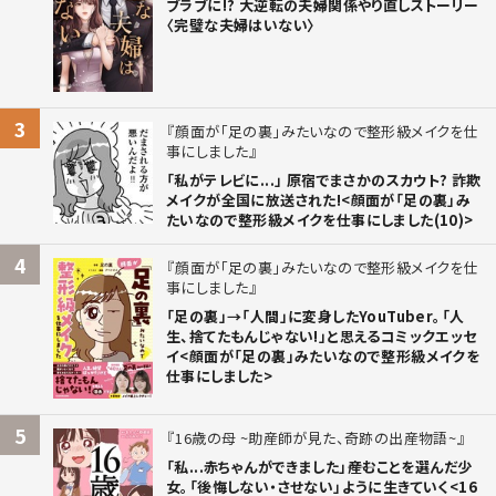
ブラブに!? 大逆転の夫婦関係やり直しストーリー
〈完璧な夫婦はいない〉
3
顔面が「足の裏」みたいなので整形級メイクを仕
事にしました
「私がテレビに...」 原宿でまさかのスカウト? 詐欺
メイクが全国に放送された!<顔面が「足の裏」み
たいなので整形級メイクを仕事にしました(10)>
4
顔面が「足の裏」みたいなので整形級メイクを仕
事にしました
「足の裏」→「人間」に変身したYouTuber。「人
生、捨てたもんじゃない!」と思えるコミックエッセ
イ<顔面が「足の裏」みたいなので整形級メイクを
仕事にしました>
5
16歳の母 ~助産師が見た、奇跡の出産物語~
「私...赤ちゃんができました」――産むことを選んだ少
女。「後悔しない・させない」ように生きていく<16