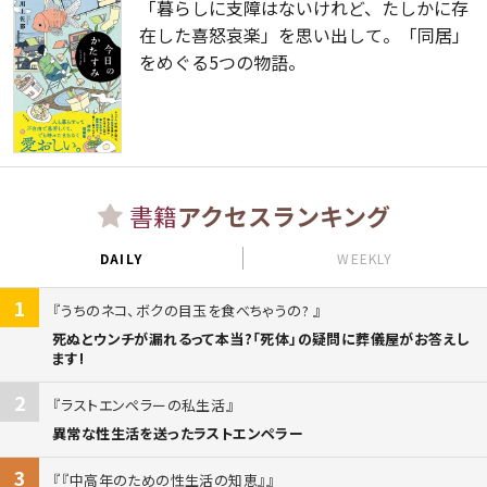
「暮らしに支障はないけれど、たしかに存
在した喜怒哀楽」を思い出して。「同居」
をめぐる5つの物語。
書籍
アクセスランキング
DAILY
WEEKLY
1
うちのネコ、ボクの目玉を食べちゃうの?
死ぬとウンチが漏れるって本当?「死体」の疑問に葬儀屋がお答えし
ます!
2
ラストエンペラーの私生活
異常な性生活を送ったラストエンペラー
3
『中高年のための性生活の知恵』