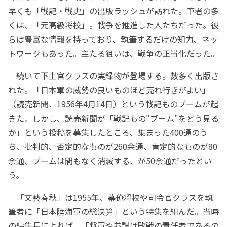
早くも「戦記・戦史」の出版ラッシュが訪れた。筆者の多
くは、「元高級将校」。戦争を推進した人たちだった。彼
らは豊富な情報を持っており、執筆するだけの知力、ネッ
トワークもあった。主たる狙いは、戦争の正当化だった。
続いて下士官クラスの実録物が登場する。数多く出版さ
れた。「日本軍の威勢の良いものほど売れ行きがよい」
（読売新聞、1956年4月14日）という戦記ものブームが起
きた。しかし、読売新聞が「戦記もの"ブーム"をどう見る
か」という投稿を募集したところ、集まった400通のう
ち、批判的、否定的なものが260余通、肯定的なものが80
余通、ブームは間もなく消滅する、が50余通だったとい
う。
「文藝春秋」は1955年、幕僚将校や司令官クラスを執
筆者に「日本陸海軍の総決算」という特集を組んだ。当時
の編集長によれば、「将軍や参謀は敗戦の責任者であるの