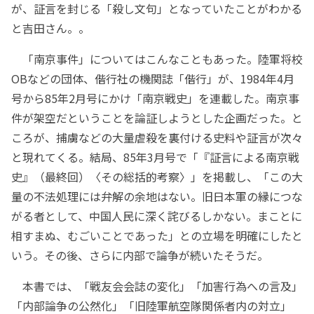
が、証言を封じる「殺し文句」となっていたことがわかる
と吉田さん。。
「南京事件」についてはこんなこともあった。陸軍将校
OBなどの団体、偕行社の機関誌「偕行」が、1984年4月
号から85年2月号にかけ「南京戦史」を連載した。南京事
件が架空だということを論証しようとした企画だった。と
ころが、捕虜などの大量虐殺を裏付ける史料や証言が次々
と現れてくる。結局、85年3月号で「『証言による南京戦
史』（最終回）〈その総括的考察〉」を掲載し、「この大
量の不法処理には弁解の余地はない。旧日本軍の縁につな
がる者として、中国人民に深く詫びるしかない。まことに
相すまぬ、むごいことであった」との立場を明確にしたと
いう。その後、さらに内部で論争が続いたそうだ。
本書では、「戦友会会誌の変化」「加害行為への言及」
「内部論争の公然化」「旧陸軍航空隊関係者内の対立」