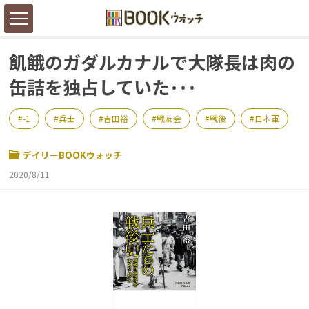
飢餓のガダルカナルで大隊長は肉の
缶詰を独占していた･･･
-1
兵士
吉田裕
戦友会
戦後
日本軍
デイリーBOOKウォッチ
2020/8/11