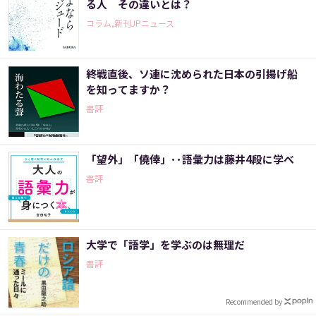
る人 その違いとは？
コラム,新刊JPニュース
終戦直後、ソ連に沈められた日本の引揚げ船
を知ってますか？
書評
「望外」「僥倖」･･語彙力は藤井4段に学べ
書評
大学で「語学」を学ぶのは無理だ
書評
Recommended by