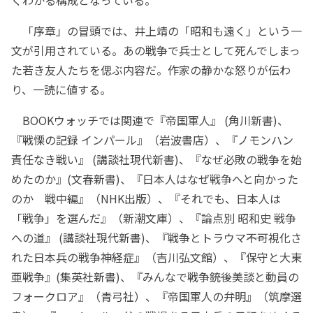
くわかる構成となっている。
「序章」の冒頭では、井上靖の「昭和も遠く」という一
文が引用されている。あの戦争で兵士として死んでしまっ
た若き友人たちを偲ぶ内容だ。作家の静かな怒りが伝わ
り、一読に値する。
BOOKウォッチでは関連で『帝国軍人』 (角川新書)、
『戦慄の記録 インパール』（岩波書店）、『ノモンハン
責任なき戦い』 (講談社現代新書)、『なぜ必敗の戦争を始
めたのか』(文春新書)、『日本人はなぜ戦争へと向かった
のか 戦中編』（NHK出版）、『それでも、日本人は
「戦争」を選んだ』（新潮文庫）、『論点別 昭和史 戦争
への道』 (講談社現代新書)、『戦争とトラウマ――不可視化さ
れた日本兵の戦争神経症』（吉川弘文館）、『保守と大東
亜戦争』(集英社新書)、『みんなで戦争――銃後美談と動員の
フォークロア』（青弓社）、『帝国軍人の弁明』（筑摩選