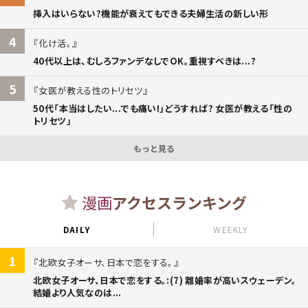
挿入はいらない?機能が衰えてもできる夫婦生活の新しい形
4
化け活。
40代以上は、むしろファンデなしでOK。重視すべきは...?
5
女医が教える性のトリセツ
50代「本当はしたい...でも痛い!」どうすれば? 女医が教える「性の
トリセツ」
もっと見る
漫画
アクセスランキング
DAILY
WEEKLY
1
北欧女子オーサ、日本で恋をする。
北欧女子オーサ、日本で恋をする。:(7) 離婚率が高いスウェーデン。
結婚より人気なのは...