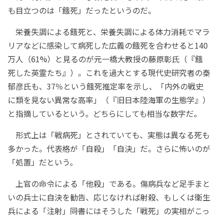
も目立つのは「餓死」だったというのだ。
栄養失調による餓死と、栄養失調による体力消耗でマラ
リアなどに感染して病死した広義の餓死を合わせると140
万人（61%）と見るのが元一橋大教授の藤原彰氏（『餓
死した英霊たち』）。これを過大とする現代史研究者の秦
郁彦氏も、37％という餓死推定率を示し、「内外の戦史
に類を見ない異常な高率」（『旧日本陸海軍の生態学』）
と指摘しているという。どちらにしても相当な数字だ。
形式上は「戦病死」とされていても、実態は異なる死も
多かった。代表格が「自殺」「自決」だ。さらに怖いのが
「処置」だという。
上官の命令による「他殺」である。傷病兵など足手まと
いの兵士に自決を勧告、応じなければ射殺、もしくは衛生
兵による「注射」――同書にはそうした「戦死」の実相がこっ