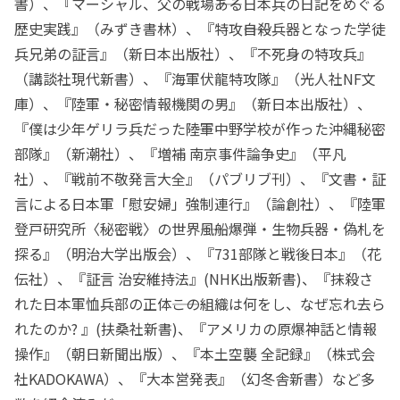
書）、『マーシャル、父の戦場――ある日本兵の日記をめぐる
歴史実践』（みずき書林）、『特攻――自殺兵器となった学徒
兵兄弟の証言』（新日本出版社）、『不死身の特攻兵』
（講談社現代新書）、『海軍伏龍特攻隊』（光人社NF文
庫）、『陸軍・秘密情報機関の男』（新日本出版社）、
『僕は少年ゲリラ兵だった――陸軍中野学校が作った沖縄秘密
部隊』（新潮社）、『増補 南京事件論争史』（平凡
社）、『戦前不敬発言大全』（パブリブ刊）、『文書・証
言による日本軍「慰安婦」強制連行』（論創社）、『陸軍
登戸研究所〈秘密戦〉の世界――風船爆弾・生物兵器・偽札を
探る』（明治大学出版会）、『731部隊と戦後日本』（花
伝社）、『証言 治安維持法』(NHK出版新書)、『抹殺さ
れた日本軍恤兵部の正体――この組織は何をし、なぜ忘れ去ら
れたのか? 』(扶桑社新書)、『アメリカの原爆神話と情報
操作』（朝日新聞出版）、『本土空襲 全記録』（株式会
社KADOKAWA）、『大本営発表』（幻冬舎新書）など多