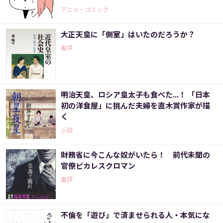
アニメ・コミック
大正天皇に「側室」はいたのだろうか？
書評
明治天皇、ロシア皇太子も食べた...！ 「日本
初の洋食屋」に挑んだ夫婦を直木賞作家が描
く
小説
財務省に今こんな奴がいたら！ 前代未聞の
官僚ピカレスクロマン
書評
不倫を「遊び」で済ませられる人・本気にな