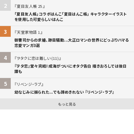
2
夏目友人帳 25
「夏目友人帳」コラボはんこ「夏目はんこ帳」 キャラクターイラスト
を使用した可愛らしいはんこ
3
天堂家物語 1
御曹司からの求婚、跡目騒動...大正ロマンの世界にどっぷりハマる
恋愛マンガ3選
4
ヲタクに恋は難しい (11)
『ヲタ恋』堂々完結! 成海がついにオタク告白 描きおろしでは後日
譚も
5
リベンジ・ラブ
幼なじみに振られた...でも諦めきれない 『リベンジ・ラブ』
もっと見る