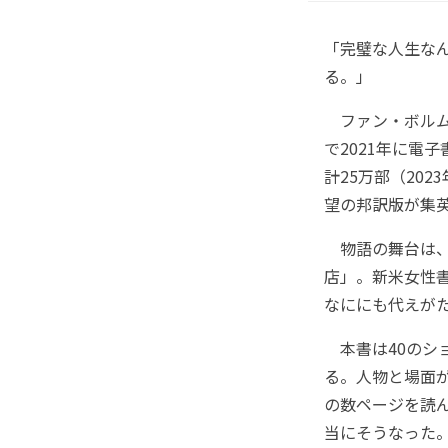
「完璧な人生な
る。」
ファン・ボルム
で2021年に電
計25万部（20
望の邦訳版が集
物語の舞台は、
店」。新米女性
なににも代えが
本書は40のシ
る。人物と場面
の数ページを読
当にそうなった