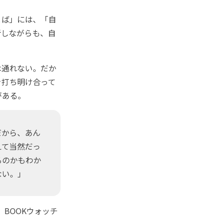
とば」には、「自
折しながらも、自
は通れない。だか
を打ち明け合って
がある。
だから、あん
えて当然だっ
るのかもわか
ない。」
BOOKウォッチ