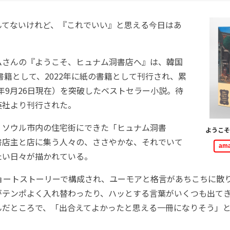
んてないけれど、『これでいい』と思える今日はあ
さんの『ようこそ、ヒュナム洞書店へ』は、韓国
子書籍として、2022年に紙の書籍として刊行され、累
23年9月26日現在）を突破したベストセラー小説。待
英社より刊行された。
ソウル市内の住宅街にできた「ヒュナム洞書
ようこそ
書店主と店に集う人々の、ささやかな、それでいて
am
たい日々が描かれている。
ョートストーリーで構成され、ユーモアと格言があちこちに散
がテンポよく入れ替わったり、ハッとする言葉がいくつも出て
んだところで、「出合えてよかったと思える一冊になりそう」
。