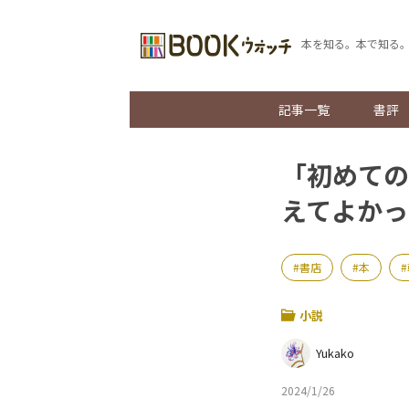
本を知る。本で知る
記事一覧
書評
「初めての
えてよかっ
書店
本
小説
Yukako
2024/1/26