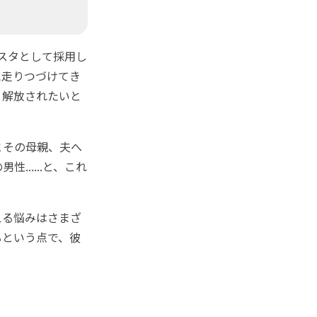
スタとして採用し
に走りつづけてき
う解放されたいと
とその母親、夫へ
.....と、これ
える悩みはさまざ
るという点で、彼