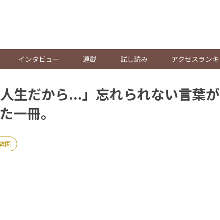
。
インタビュー
連載
試し読み
アクセスランキ
人生だから...」忘れられない言葉
た一冊。
韓国