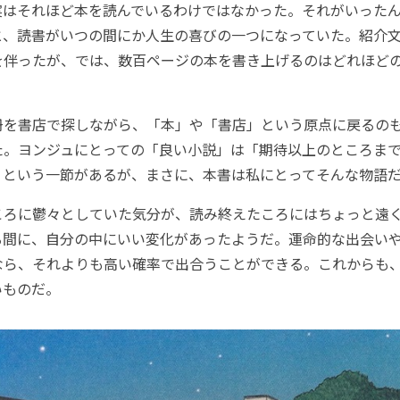
実はそれほど本を読んでいるわけではなかった。それがいった
と、読書がいつの間にか人生の喜びの一つになっていた。紹介
を伴ったが、では、数百ページの本を書き上げるのはどれほど
を書店で探しながら、「本」や「書店」という原点に戻るの
た。ヨンジュにとっての「良い小説」は「期待以上のところま
」という一節があるが、まさに、本書は私にとってそんな物語
ろに鬱々としていた気分が、読み終えたころにはちょっと遠
る間に、自分の中にいい変化があったようだ。運命的な出会い
なら、それよりも高い確率で出合うことができる。これからも
いものだ。