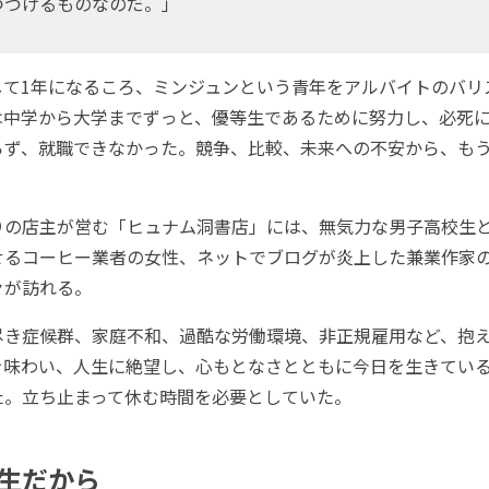
つづけるものなのだ。」
て1年になるころ、ミンジュンという青年をアルバイトのバリ
は中学から大学までずっと、優等生であるために努力し、必死
らず、就職できなかった。競争、比較、未来への不安から、も
の店主が営む「ヒュナム洞書店」には、無気力な男子高校生
るコーヒー業者の女性、ネットでブログが炎上した兼業作家の男性.
々が訪れる。
き症候群、家庭不和、過酷な労働環境、非正規雇用など、抱
を味わい、人生に絶望し、心もとなさとともに今日を生きてい
た。立ち止まって休む時間を必要としていた。
生だから