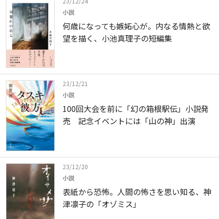
23/12/24
小説
何歳になっても嫉妬心が。内なる情熱と欲
望を描く、小池真理子の短編集
23/12/21
小説
100回大会を前に「幻の箱根駅伝」小説発
売 記念イベントには「山の神」出演
23/12/20
小説
表紙から恐怖。人間の怖さを思い知る、神
津凛子の「オゾミス」