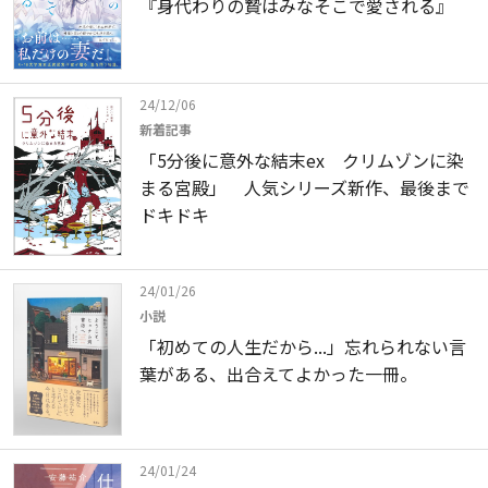
『身代わりの贄はみなそこで愛される』
24/12/06
新着記事
「5分後に意外な結末ex クリムゾンに染
まる宮殿」 人気シリーズ新作、最後まで
ドキドキ
24/01/26
小説
「初めての人生だから...」忘れられない言
葉がある、出合えてよかった一冊。
24/01/24