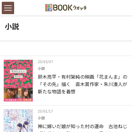
小説
25/03/07
小説
鈴木亮平・有村架純の映画「花まんま」の
「その先」描く 直木賞作家・朱川湊人が
新たな物語を着想
25/01/17
小説
神に嫁いだ娘が知った村の運命 古池ねじ