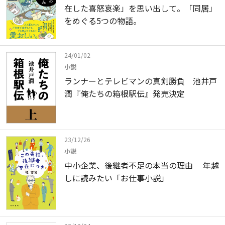
在した喜怒哀楽」を思い出して。「同居」
をめぐる5つの物語。
24/01/02
小説
ランナーとテレビマンの真剣勝負 池井戸
潤『俺たちの箱根駅伝』発売決定
23/12/26
小説
中小企業、後継者不足の本当の理由 年越
しに読みたい「お仕事小説」