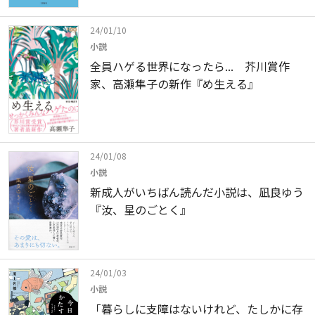
24/01/10
小説
全員ハゲる世界になったら... 芥川賞作
家、高瀬隼子の新作『め生える』
24/01/08
小説
新成人がいちばん読んだ小説は、凪良ゆう
『汝、星のごとく』
24/01/03
小説
「暮らしに支障はないけれど、たしかに存