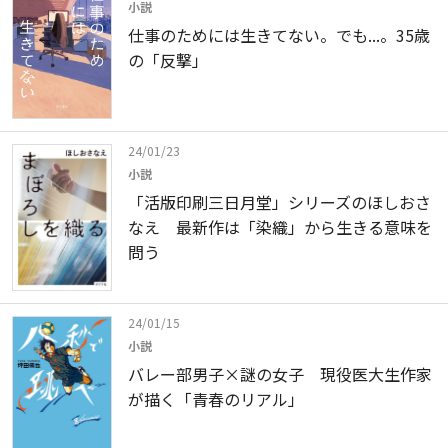
小説
仕事のためには生きてない。でも...。35歳
の「反撃」
24/01/23
小説
「活版印刷三日月堂」シリーズのほしおさ
なえ 最新作は「染織」から生きる意味を
問う
24/01/15
小説
バレー部男子×謎の女子 現役医大生作家
が描く「青春のリアル」