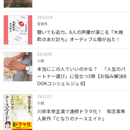
23/12/14
受賞作
聴いても迫力。6人の声優が演じる『木挽
町のあだ討ち』オーディブル版が出た！
23/12/01
小説
本当にこの人でいいのかな？ 「人生のパ
ートナー選び」に役立つ3冊【お悩み解決B
OOKコンシェルジュ 8】
23/11/27
小説
川栄李奈主演で連続ドラマ化！ 知念実希
人新作『となりのナースエイド』