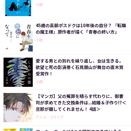
小説
45歳の高齢ポスドクは10年後の自分？ 『転職
の魔王様』原作者が描く「青春の終い方」
小説
愛する男との別れを繰り返し、女は生きる。
欲望と死の影渦巻く石見銀山が舞台の直木賞
受賞作！
小説
【マンガ】父の冤罪を晴らす代わりに、御曹
司が求めてきた交換条件は...結婚＆子作り!?＜
旦那が離してくれません！ 4話＞
アニメ・コミック