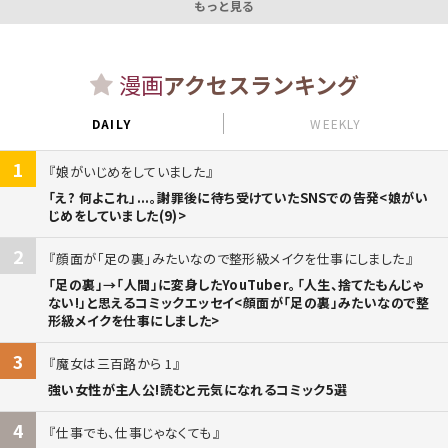
もっと見る
漫画
アクセスランキング
DAILY
WEEKLY
1
娘がいじめをしていました
「え? 何よこれ」...。謝罪後に待ち受けていたSNSでの告発<娘がい
じめをしていました(9)>
2
顔面が「足の裏」みたいなので整形級メイクを仕事にしました
「足の裏」→「人間」に変身したYouTuber。「人生、捨てたもんじゃ
ない!」と思えるコミックエッセイ<顔面が「足の裏」みたいなので整
形級メイクを仕事にしました>
3
魔女は三百路から 1
強い女性が主人公!読むと元気になれるコミック5選
4
仕事でも、仕事じゃなくても