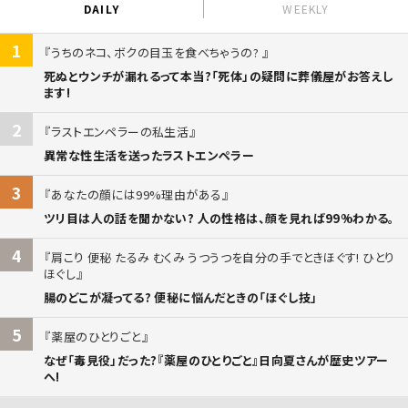
DAILY
WEEKLY
1
うちのネコ、ボクの目玉を食べちゃうの?
死ぬとウンチが漏れるって本当?「死体」の疑問に葬儀屋がお答えし
ます!
2
ラストエンペラーの私生活
異常な性生活を送ったラストエンペラー
3
あなたの顔には99%理由がある
ツリ目は人の話を聞かない? 人の性格は、顔を見れば99%わかる。
4
肩こり 便秘 たるみ むくみ うつうつを自分の手でときほぐす! ひとり
ほぐし
腸のどこが凝ってる? 便秘に悩んだときの「ほぐし技」
5
薬屋のひとりごと
なぜ「毒見役」だった?『薬屋のひとりごと』日向夏さんが歴史ツアー
へ!