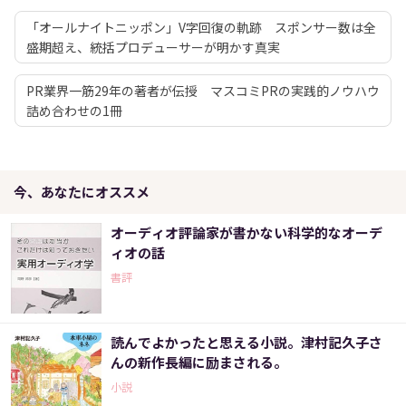
「オールナイトニッポン」V字回復の軌跡 スポンサー数は全
盛期超え、統括プロデューサーが明かす真実
PR業界一筋29年の著者が伝授 マスコミPRの実践的ノウハウ
詰め合わせの1冊
今、あなたにオススメ
オーディオ評論家が書かない科学的なオーデ
ィオの話
書評
読んでよかったと思える小説。津村記久子さ
んの新作長編に励まされる。
小説