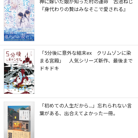
神に嫁いだ娘が知った村の運命 古池ねじ
『身代わりの贄はみなそこで愛される』
「5分後に意外な結末ex クリムゾンに染
まる宮殿」 人気シリーズ新作、最後まで
ドキドキ
「初めての人生だから...」忘れられない言
葉がある、出合えてよかった一冊。