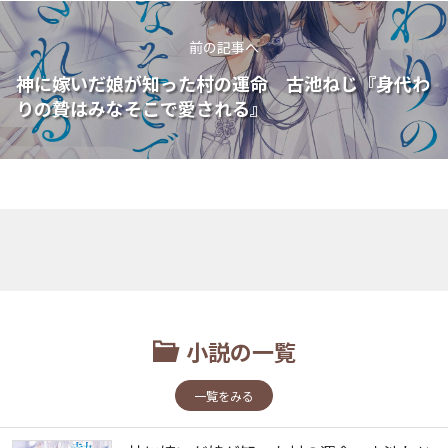
前の記事へ
神に嫁いだ娘が知った村の運命 古池ねじ『身代わ
りの贄はみなそこで愛される』
小説の一覧
一覧をみる