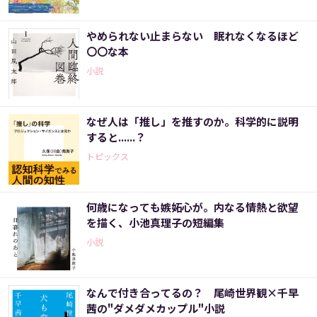
やめられない止まらない 眠れなくなるほど
〇〇な本
小説
なぜ人は「推し」を推すのか。科学的に説明
すると......？
トピックス
何歳になっても嫉妬心が。内なる情熱と欲望
を描く、小池真理子の短編集
小説
なんで付き合ってるの？ 尾崎世界観×千早
茜の"ダメダメカップル"小説