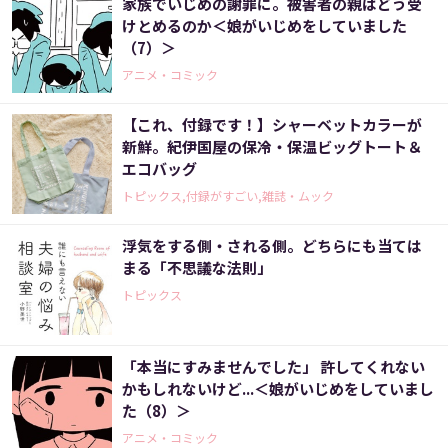
家族でいじめの謝罪に。被害者の親はどう受
けとめるのか＜娘がいじめをしていました
（7）＞
アニメ・コミック
【これ、付録です！】シャーベットカラーが
新鮮。紀伊国屋の保冷・保温ビッグトート＆
エコバッグ
トピックス,付録がすごい,雑誌・ムック
浮気をする側・される側。どちらにも当ては
まる「不思議な法則」
トピックス
「本当にすみませんでした」 許してくれない
かもしれないけど...＜娘がいじめをしていまし
た（8）＞
アニメ・コミック