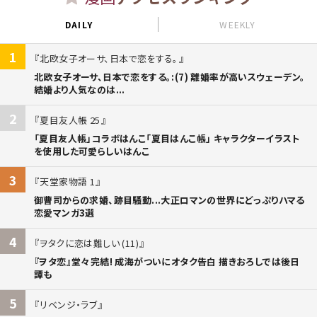
DAILY
WEEKLY
1
北欧女子オーサ、日本で恋をする。
北欧女子オーサ、日本で恋をする。:(7) 離婚率が高いスウェーデン。
結婚より人気なのは...
2
夏目友人帳 25
「夏目友人帳」コラボはんこ「夏目はんこ帳」 キャラクターイラスト
を使用した可愛らしいはんこ
3
天堂家物語 1
御曹司からの求婚、跡目騒動...大正ロマンの世界にどっぷりハマる
恋愛マンガ3選
4
ヲタクに恋は難しい (11)
『ヲタ恋』堂々完結! 成海がついにオタク告白 描きおろしでは後日
譚も
5
リベンジ・ラブ