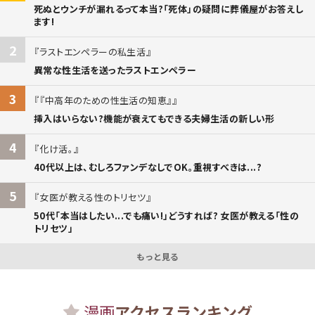
死ぬとウンチが漏れるって本当?「死体」の疑問に葬儀屋がお答えし
ます!
2
ラストエンペラーの私生活
異常な性生活を送ったラストエンペラー
3
『中高年のための性生活の知恵』
挿入はいらない?機能が衰えてもできる夫婦生活の新しい形
4
化け活。
40代以上は、むしろファンデなしでOK。重視すべきは...?
5
女医が教える性のトリセツ
50代「本当はしたい...でも痛い!」どうすれば? 女医が教える「性の
トリセツ」
もっと見る
漫画
アクセスランキング