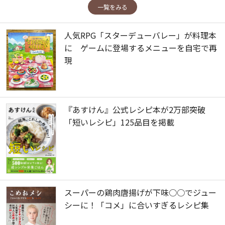
一覧をみる
人気RPG「スターデューバレー」が料理本
に ゲームに登場するメニューを自宅で再
現
『あすけん』公式レシピ本が2万部突破
「短いレシピ」125品目を掲載
スーパーの鶏肉唐揚げが下味○○でジュー
シーに！「コメ」に合いすぎるレシピ集