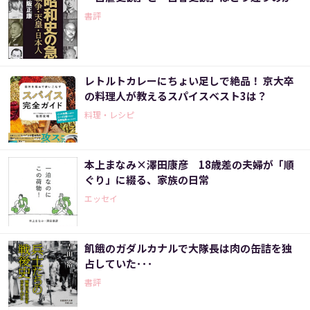
書評
レトルトカレーにちょい足しで絶品！ 京大卒
の料理人が教えるスパイスベスト3は？
料理・レシピ
本上まなみ×澤田康彦 18歳差の夫婦が「順
ぐり」に綴る、家族の日常
エッセイ
飢餓のガダルカナルで大隊長は肉の缶詰を独
占していた･･･
書評