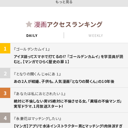
もっと見る
漫画
アクセスランキング
DAILY
WEEKLY
1
ゴールデンカムイ 1
アイヌ語ってスマホで打てるの!? 『ゴールデンカムイ』を学芸員が読
むと。【マンガでひらく歴史の扉 1】
2
となりの関くん じゅにあ 1
あの2人が結婚、子供も。人気漫画『となりの関くん』の10年後
3
あなたは私におとされたい 1
絶対に不倫しない男VS絶対に不倫させる女。「異端の不倫マンガ」
実写ドラマ、1月放送スタート!
4
永妻花はマッチングしたい
【マンガ】アプリで水泳インストラクター男とマッチング!肉体派すぎ