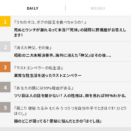
DAILY
WEEKLY
1
うちのネコ、ボクの目玉を食べちゃうの?
死ぬとウンチが漏れるって本当?「死体」の疑問に葬儀屋がお答えし
ます!
2
消えた神父、その後
昭和の二大未解決事件。海外に消えた「神父」はその後...。
3
ラストエンペラーの私生活
異常な性生活を送ったラストエンペラー
4
あなたの顔には99%理由がある
ツリ目は人の話を聞かない? 人の性格は、顔を見れば99%わかる。
5
肩こり 便秘 たるみ むくみ うつうつを自分の手でときほぐす! ひとり
ほぐし
腸のどこが凝ってる? 便秘に悩んだときの「ほぐし技」