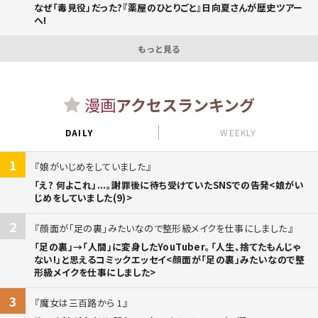
なぜ「毒見役」だった?『薬屋のひとりごと』日向夏さんが歴史ツアー
へ!
もっと見る
漫画
アクセスランキング
DAILY
WEEKLY
1
娘がいじめをしていました
「え? 何よこれ」...。謝罪後に待ち受けていたSNSでの告発<娘がい
じめをしていました(9)>
2
顔面が「足の裏」みたいなので整形級メイクを仕事にしました
「足の裏」→「人間」に変身したYouTuber。「人生、捨てたもんじゃ
ない!」と思えるコミックエッセイ<顔面が「足の裏」みたいなので整
形級メイクを仕事にしました>
3
魔女は三百路から 1