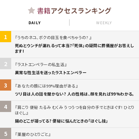
書籍
アクセスランキング
DAILY
WEEKLY
1
うちのネコ、ボクの目玉を食べちゃうの?
死ぬとウンチが漏れるって本当?「死体」の疑問に葬儀屋がお答えし
ます!
2
ラストエンペラーの私生活
異常な性生活を送ったラストエンペラー
3
あなたの顔には99%理由がある
ツリ目は人の話を聞かない? 人の性格は、顔を見れば99%わかる。
4
肩こり 便秘 たるみ むくみ うつうつを自分の手でときほぐす! ひとり
ほぐし
腸のどこが凝ってる? 便秘に悩んだときの「ほぐし技」
5
薬屋のひとりごと