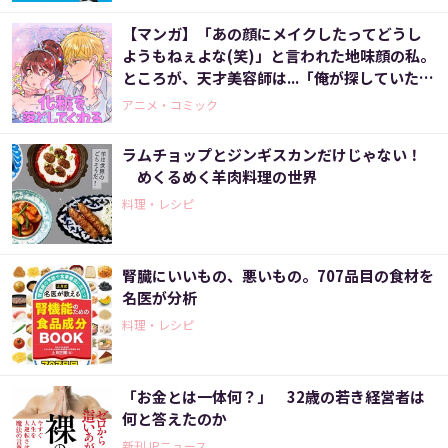
【マンガ】「あの顔にメイクしたってどうし
ようもねぇよな(笑)」と言われた地味顔の私。
ところが、天才美容師は...「俺が探していたの
はこの顔だ！」いったいなぜ？〈化粧を落と
アニメ・コミック
してくれる男子〉
ラムチョップとジンギスカンだけじゃない！
めくるめく羊肉料理の世界
料理・レシピ
腎臓にいいもの、悪いもの。707品目の食材を
名医が分析
料理・レシピ
「お金とは一体何？」 32歳の若き経営者は
何と答えたのか
新刊JPニュース