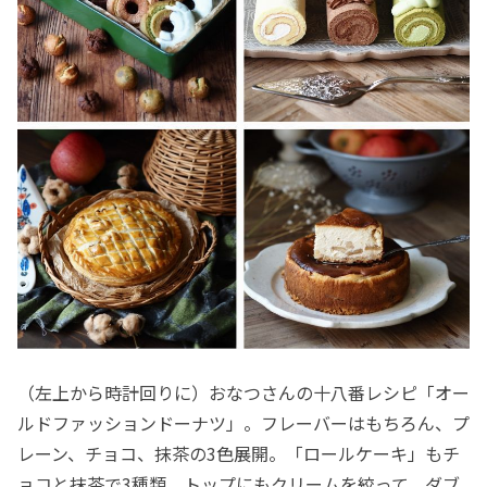
（左上から時計回りに）おなつさんの十八番レシピ「オー
ルドファッションドーナツ」。フレーバーはもちろん、プ
レーン、チョコ、抹茶の3色展開。「ロールケーキ」もチ
ョコと抹茶で3種類。トップにもクリームを絞って、ダブ