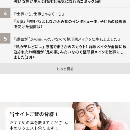
強い女性が主人公!読むと元気になれるコミック5選
4
仕事でも、仕事じゃなくても
『大奥』『何食べ』よしながふみ初のインタビュー本。子どもの頃影響
を受けた漫画は?
5
顔面が「足の裏」みたいなので整形級メイクを仕事にしました
「私がテレビに...」 原宿でまさかのスカウト? 詐欺メイクが全国に放
送された!<顔面が「足の裏」みたいなので整形級メイクを仕事にし
ました(10)>
もっと見る
当サイトご覧の皆様！
おすすめの本を教えてください。
本のリクエスト承ります！