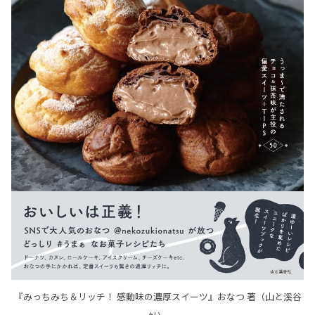
『みっちみち＆リッチ！ 感動味の濃厚スイーツ』おなつ 著（山と溪谷