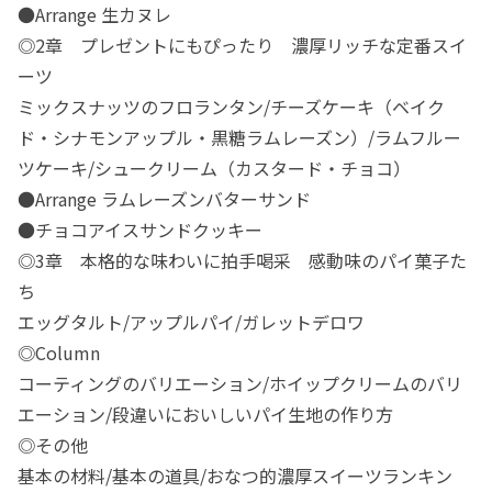
●Arrange 生カヌレ
◎2章 プレゼントにもぴったり 濃厚リッチな定番スイ
ーツ
ミックスナッツのフロランタン/チーズケーキ（ベイク
ド・シナモンアップル・黒糖ラムレーズン）/ラムフルー
ツケーキ/シュークリーム（カスタード・チョコ）
●Arrange ラムレーズンバターサンド
●チョコアイスサンドクッキー
◎3章 本格的な味わいに拍手喝采 感動味のパイ菓子た
ち
エッグタルト/アップルパイ/ガレットデロワ
◎Column
コーティングのバリエーション/ホイップクリームのバリ
エーション/段違いにおいしいパイ生地の作り方
◎その他
基本の材料/基本の道具/おなつ的濃厚スイーツランキン