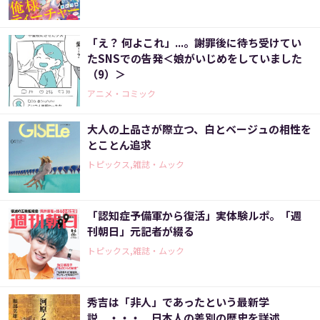
「え？ 何よこれ」...。謝罪後に待ち受けてい
たSNSでの告発＜娘がいじめをしていました
（9）＞
アニメ・コミック
大人の上品さが際立つ、白とベージュの相性を
とことん追求
トピックス,雑誌・ムック
「認知症予備軍から復活」実体験ルポ。「週
刊朝日」元記者が綴る
トピックス,雑誌・ムック
秀吉は「非人」であったという最新学
説 ・・・ 日本人の差別の歴史を詳述