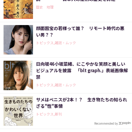
歴史 地理
顔面国宝の若様って誰？ リモート時代の悪
い男？？
トピックス,雑誌・ムック
日向坂46小坂菜緒、にこやかな笑顔と美しい
ビジュアルを披露 「blt graph.」表紙画像解
禁
トピックス,雑誌・ムック
サメはペニスが2本！？ 生き物たちの知られ
ざる"性"事情
トピックス,新刊
Recommended by