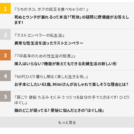
1
うちのネコ、ボクの目玉を食べちゃうの?
死ぬとウンチが漏れるって本当?「死体」の疑問に葬儀屋がお答えし
ます!
2
ラストエンペラーの私生活
異常な性生活を送ったラストエンペラー
3
『中高年のための性生活の知恵』
挿入はいらない?機能が衰えてもできる夫婦生活の新しい形
4
60代ひとり暮らし明るく楽しむ生きる術。
お手本にしたい62歳。Mimiさんがおしゃれで楽しそうな理由とは?
5
肩こり 便秘 たるみ むくみ うつうつを自分の手でときほぐす! ひとり
ほぐし
腸のどこが凝ってる? 便秘に悩んだときの「ほぐし技」
もっと見る