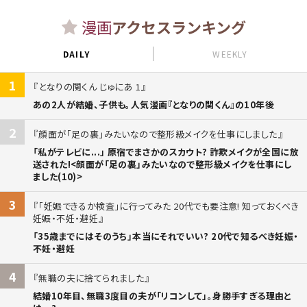
漫画
アクセスランキング
DAILY
WEEKLY
1
となりの関くん じゅにあ 1
あの2人が結婚、子供も。人気漫画『となりの関くん』の10年後
2
顔面が「足の裏」みたいなので整形級メイクを仕事にしました
「私がテレビに...」 原宿でまさかのスカウト? 詐欺メイクが全国に放
送された!<顔面が「足の裏」みたいなので整形級メイクを仕事にし
ました(10)>
3
「妊娠できるか検査」に行ってみた 20代でも要注意! 知っておくべき
妊娠・不妊・避妊
「35歳までにはそのうち」本当にそれでいい? 20代で知るべき妊娠・
不妊・避妊
4
無職の夫に捨てられました
結婚10年目、無職3度目の夫が「リコンして」。身勝手すぎる理由と