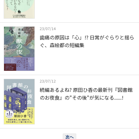
23/07/14
歯痛の原因は「心」!? 日常がぐらりと揺ら
ぐ、森絵都の短編集
23/07/12
続編あるよね? 原田ひ香の最新刊『図書館
のお夜食』の"その後"が気になる......!
次へ