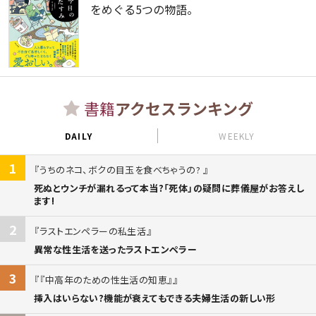
をめぐる5つの物語。
書籍
アクセスランキング
DAILY
WEEKLY
1
うちのネコ、ボクの目玉を食べちゃうの?
死ぬとウンチが漏れるって本当?「死体」の疑問に葬儀屋がお答えし
ます!
2
ラストエンペラーの私生活
異常な性生活を送ったラストエンペラー
3
『中高年のための性生活の知恵』
挿入はいらない?機能が衰えてもできる夫婦生活の新しい形