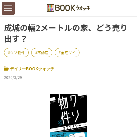
成城の幅2メートルの家、どう売り
出す？
クソ物件
不動産
全宅ツイ
デイリーBOOKウォッチ
2020/3/29