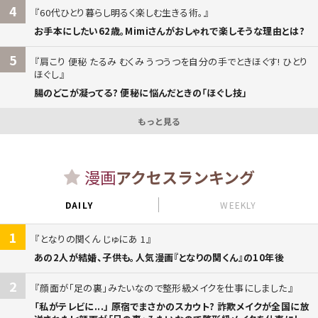
4
60代ひとり暮らし明るく楽しむ生きる術。
お手本にしたい62歳。Mimiさんがおしゃれで楽しそうな理由とは?
5
肩こり 便秘 たるみ むくみ うつうつを自分の手でときほぐす! ひとり
ほぐし
腸のどこが凝ってる? 便秘に悩んだときの「ほぐし技」
もっと見る
漫画
アクセスランキング
DAILY
WEEKLY
1
となりの関くん じゅにあ 1
あの2人が結婚、子供も。人気漫画『となりの関くん』の10年後
2
顔面が「足の裏」みたいなので整形級メイクを仕事にしました
「私がテレビに...」 原宿でまさかのスカウト? 詐欺メイクが全国に放