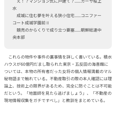
え！？マンション式に戸建て？......カーサ桜上
水
成城に住む夢を叶える狭小住宅......コニファー
コート成城学園前Ⅱ
競売のからくりで成り立つ要塞......朝鮮総連中
央本部
これらの物件や事件の裏事情を詳しく書いている。積水
ハウスが60億円だまし取られた東京・五反田の海喜館に
ついては、本物の所有者だった女将の個人情報満載のマル
秘物語まで触れている。不動産取引の際の本人確認には理
論上、技術上の限界があるため、完全に防ぐことは不可能
だという。「地面師を見たら逃げましょう」、「不動産の
現地情報収集をガチですべし」と教訓をまとめている。