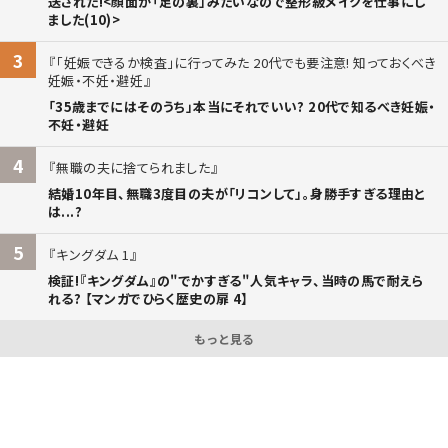
送された!<顔面が「足の裏」みたいなので整形級メイクを仕事にし
ました(10)>
3
「妊娠できるか検査」に行ってみた 20代でも要注意! 知っておくべき
妊娠・不妊・避妊
「35歳までにはそのうち」本当にそれでいい? 20代で知るべき妊娠・
不妊・避妊
4
無職の夫に捨てられました
結婚10年目、無職3度目の夫が「リコンして」。身勝手すぎる理由と
は...?
5
キングダム 1
検証!『キングダム』の"でかすぎる"人気キャラ、当時の馬で耐えら
れる? 【マンガでひらく歴史の扉 4】
もっと見る