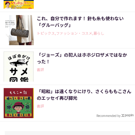
これ、自分で作れます！ 針も糸も使わない
「グルーバッグ」
トピックス,ファッション・コスメ,暮らし
「ジョーズ」の犯人はホホジロザメではなか
った！
書評
「昭和」は遠くなりにけり、さくらももこさん
のエッセイ再び脚光
書評
Recommended by