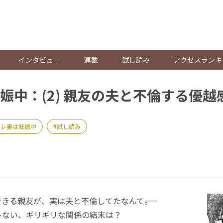
。
インタビュー
連載
試し読み
アクセスランキ
娠中：(2) 親友の夫と不倫する優越
サレ妻は妊娠中
試し読み
る親友が、実は夫と不倫してたなんて――。
ない、ギリギリな関係の結末は？