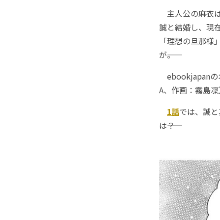
主人公の麻衣は
誠と結婚し、現
「理想の旦那様
が――。
ebookjapa
A、作画：霧島凜
1話
では、誠と
は――？