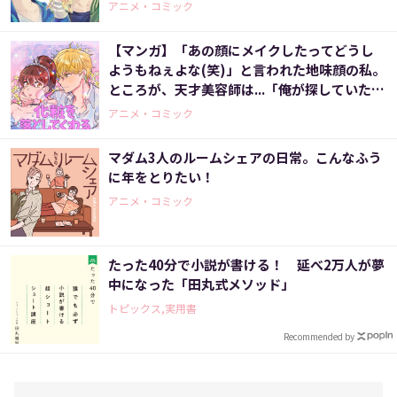
ーと！＞
アニメ・コミック
【マンガ】「あの顔にメイクしたってどうし
ようもねぇよな(笑)」と言われた地味顔の私。
ところが、天才美容師は...「俺が探していたの
はこの顔だ！」いったいなぜ？〈化粧を落と
アニメ・コミック
してくれる男子〉
マダム3人のルームシェアの日常。こんなふう
に年をとりたい！
アニメ・コミック
たった40分で小説が書ける！ 延べ2万人が夢
中になった「田丸式メソッド」
トピックス,実用書
Recommended by