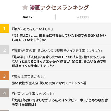
漫画
アクセスランキング
DAILY
WEEKLY
1
娘がいじめをしていました
「え? 何よこれ」...。謝罪後に待ち受けていたSNSでの告発<娘がい
じめをしていました(9)>
2
顔面が「足の裏」みたいなので整形級メイクを仕事にしました
「足の裏」→「人間」に変身したYouTuber。「人生、捨てたもんじゃ
ない!」と思えるコミックエッセイ<顔面が「足の裏」みたいなので整
形級メイクを仕事にしました>
3
魔女は三百路から 1
強い女性が主人公!読むと元気になれるコミック5選
4
仕事でも、仕事じゃなくても
『大奥』『何食べ』よしながふみ初のインタビュー本。子どもの頃影響
を受けた漫画は?