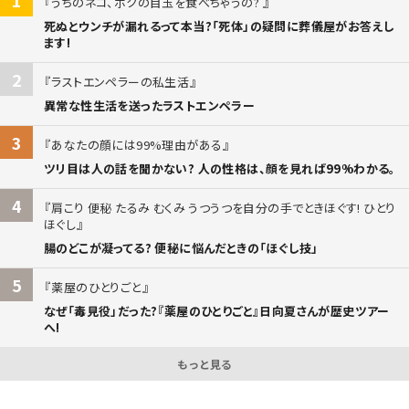
うちのネコ、ボクの目玉を食べちゃうの?
死ぬとウンチが漏れるって本当?「死体」の疑問に葬儀屋がお答えし
ます!
2
ラストエンペラーの私生活
異常な性生活を送ったラストエンペラー
3
あなたの顔には99%理由がある
ツリ目は人の話を聞かない? 人の性格は、顔を見れば99%わかる。
4
肩こり 便秘 たるみ むくみ うつうつを自分の手でときほぐす! ひとり
ほぐし
腸のどこが凝ってる? 便秘に悩んだときの「ほぐし技」
5
薬屋のひとりごと
なぜ「毒見役」だった?『薬屋のひとりごと』日向夏さんが歴史ツアー
へ!
もっと見る