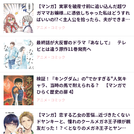
【マンガ】実家を破産寸前に追い込んだ超ワ
ガママお嬢様...に憑依しちゃった私はどうすれ
ばいいの!?＜主人公を拾ったら、夫ができまし
た 2話＞
アニメ・コミック
最終話が大反響のドラマ『あなして』 テレ
ビとは違う原作11巻発売へ
アニメ・コミック
検証！『キングダム』の"でかすぎる"人気キ
ャラ、当時の馬で耐えられる？ 【マンガで
ひらく歴史の扉 4】
アニメ・コミック
【マンガ】恋する乙女の苦悩...近づきたくない
ドヤンキーと、憧れのクールメガネ王子様が親
友だった！？＜となりのメガネ王子とヤンキ