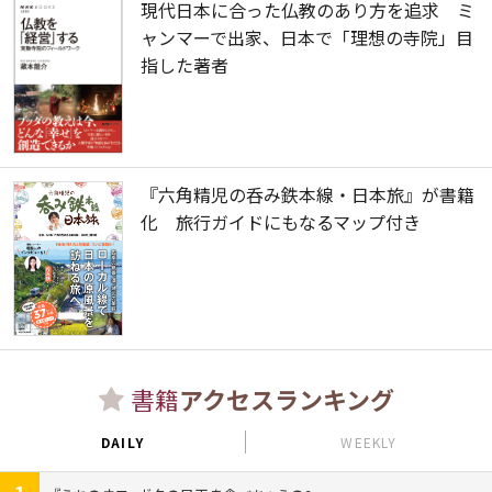
現代日本に合った仏教のあり方を追求 ミ
ャンマーで出家、日本で「理想の寺院」目
指した著者
『六角精児の呑み鉄本線・日本旅』が書籍
化 旅行ガイドにもなるマップ付き
書籍
アクセスランキング
DAILY
WEEKLY
1