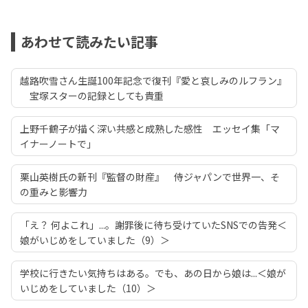
あわせて読みたい記事
越路吹雪さん生誕100年記念で復刊『愛と哀しみのルフラン』
宝塚スターの記録としても貴重
上野千鶴子が描く深い共感と成熟した感性 エッセイ集「マ
イナーノートで」
栗山英樹氏の新刊『監督の財産』 侍ジャパンで世界一、そ
の重みと影響力
「え？ 何よこれ」...。謝罪後に待ち受けていたSNSでの告発＜
娘がいじめをしていました（9）＞
学校に行きたい気持ちはある。でも、あの日から娘は...＜娘が
いじめをしていました（10）＞