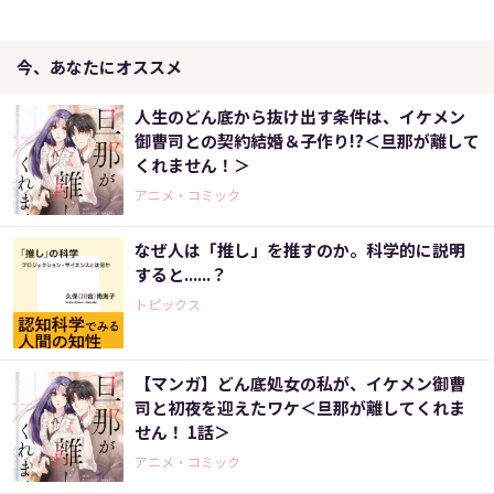
今、あなたにオススメ
人生のどん底から抜け出す条件は、イケメン
御曹司との契約結婚＆子作り!?＜旦那が離して
くれません！＞
アニメ・コミック
なぜ人は「推し」を推すのか。科学的に説明
すると......？
トピックス
【マンガ】どん底処女の私が、イケメン御曹
司と初夜を迎えたワケ＜旦那が離してくれま
せん！ 1話＞
アニメ・コミック