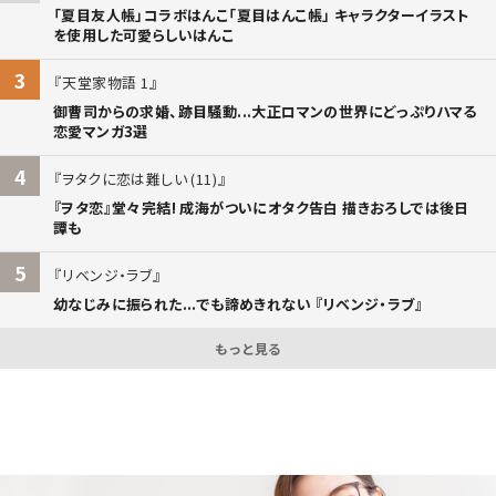
「夏目友人帳」コラボはんこ「夏目はんこ帳」 キャラクターイラスト
を使用した可愛らしいはんこ
3
天堂家物語 1
御曹司からの求婚、跡目騒動...大正ロマンの世界にどっぷりハマる
恋愛マンガ3選
4
ヲタクに恋は難しい (11)
『ヲタ恋』堂々完結! 成海がついにオタク告白 描きおろしでは後日
譚も
5
リベンジ・ラブ
幼なじみに振られた...でも諦めきれない 『リベンジ・ラブ』
もっと見る