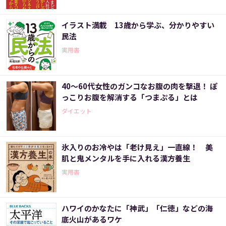
イラスト満載 13歳から学ぶ、分かりやすい
民法
実用書
40～60代女性のガンコなお腹の肉を撃退！ ぽ
っこりお腹を解消する「つまぷる」とは
ダイエット
氷入りのお冷やは「老け見え」一直線！ 美
肌と鬼メンタルを手に入れる漢方養生
実用書
ハワイのかなたに「神武」「仁徳」などの海
底火山があるワケ