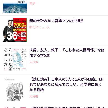
書評
契約を取れない営業マンの共通点
新刊JPニュース
夫婦、友人、親子...「こじれた人間関係」を修
復する本5選
実用書
【試し読み】日本人の5人に1人が不眠症。眠
れないあなたに読んでほしい、科学的に眠く
なる物語
実用書