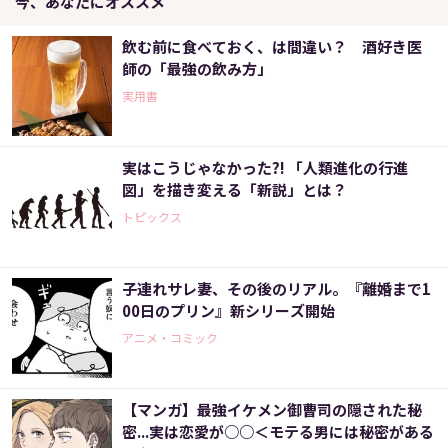
今、あなたにオススメ
飲む前に食べておく、は間違い？ 酒好き医
師の「最強の飲み方」
実用書
実はこうじゃなかった?! 「人類進化の行進
図」を描き変える「新説」とは？
トピックス
子連れサレ妻、その後のリアル。『離婚まで1
00日のプリン』新シリーズ開始
アニメ・コミック
【マンガ】最強イケメン御曹司の隠された秘
密...実は恋愛が○○＜モテる男には秘密がある