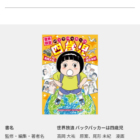
書名
世界放浪 バックパッカーは四歳児
監修・編集・著者名
高岡 大祐 原案、尾形 未紀 漫画