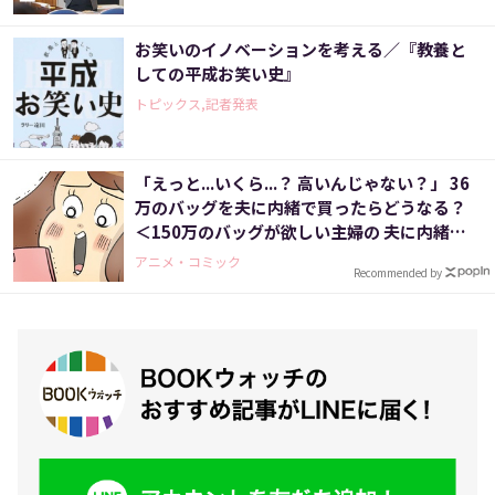
お笑いのイノベーションを考える／『教養と
しての平成お笑い史』
トピックス,記者発表
「えっと...いくら...？ 高いんじゃない？」 36
万のバッグを夫に内緒で買ったらどうなる？
＜150万のバッグが欲しい主婦の 夫に内緒の
買い物日記（5）＞
アニメ・コミック
Recommended by