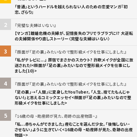
「普通」というハードルを越えられない人のための恋愛マンガ『初
恋、ざらり』
2
完璧な夫婦はいない
【マンガ】離婚危機の夫婦が、記憶喪失のフリでラブラブに!? 大逆転
の夫婦関係やり直しストーリー〈完璧な夫婦はいない〉
3
顔面が「足の裏」みたいなので整形級メイクを仕事にしました
「私がテレビに...」 原宿でまさかのスカウト? 詐欺メイクが全国に放
送された!<顔面が「足の裏」みたいなので整形級メイクを仕事にし
ました(10)>
4
顔面が「足の裏」みたいなので整形級メイクを仕事にしました
「足の裏」→「人間」に変身したYouTuber。「人生、捨てたもんじゃ
ない!」と思えるコミックエッセイ<顔面が「足の裏」みたいなので整
形級メイクを仕事にしました>
5
16歳の母 ~助産師が見た、奇跡の出産物語~
「私...赤ちゃんができました」――産むことを選んだ少女。「後悔しない・
させない」ように生きていく<16歳の母 ~助産師が見た、奇跡の出産
物語~>