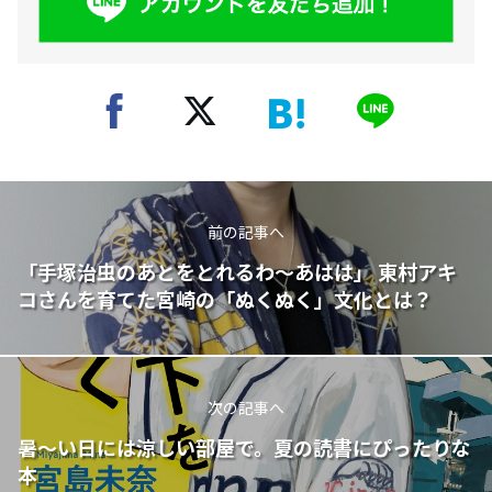
前の記事へ
「手塚治虫のあとをとれるわ～あはは」 東村アキ
コさんを育てた宮崎の「ぬくぬく」文化とは？
次の記事へ
暑～い日には涼しい部屋で。夏の読書にぴったりな
本