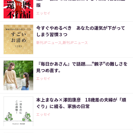
版
エッセイ
今すぐやめるべき あなたの運気が下がって
しまう習慣３つ
新刊JPニュース,新刊JPニュース
『毎日かあさん』で話題......"親子"の難しさを
見つめ直す。
エッセイ
本上まなみ×澤田康彦 18歳差の夫婦が「順
ぐり」に綴る、家族の日常
エッセイ