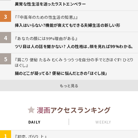
異常な性生活を送ったラストエンペラー
3
『中高年のための性生活の知恵』
挿入はいらない?機能が衰えてもできる夫婦生活の新しい形
4
あなたの顔には99%理由がある
ツリ目は人の話を聞かない? 人の性格は、顔を見れば99%わかる。
5
肩こり 便秘 たるみ むくみ うつうつを自分の手でときほぐす! ひとり
ほぐし
腸のどこが凝ってる? 便秘に悩んだときの「ほぐし技」
もっと見る
漫画
アクセスランキング
DAILY
WEEKLY
1
初恋、ざらり 上