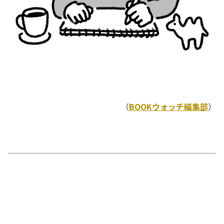
（
BOOKウォッチ編集部
）