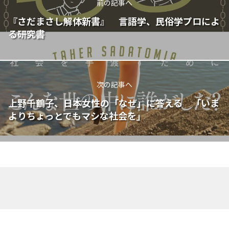
前の記事へ
『さだまさし解体新書』 言語学、民俗学プロによ
る研究書
次の記事へ
上野千鶴子、日本女性の「なぜ」に答える 「いま
よりちょっとでもマシな社会を」