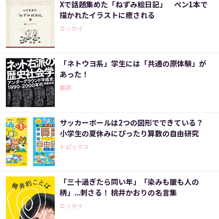
Xで話題集めた「ねずみ絵日記」 ペン1本で
描かれたイラストに癒される
エッセイ
「ネトウヨ系」学生には「共通の原体験」が
あった！
書評
サッカーボールは2つの図形でできている？
小学生の夏休みにぴったり算数の自由研究
トピックス
「三十過ぎたら同い年」「染みも皺も人の
柄」...刺さる！ 桃井かおりの名言集
エッセイ