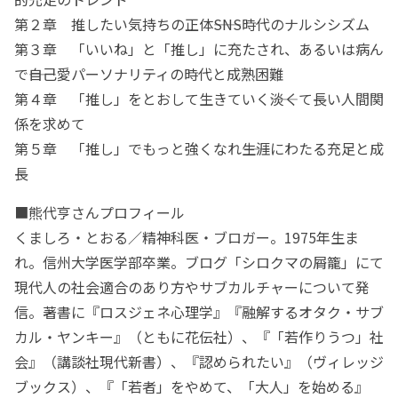
第２章 推したい気持ちの正体――SNS時代のナルシシズム
第３章 「いいね」と「推し」に充たされ、あるいは病ん
で――自己愛パーソナリティの時代と成熟困難
第４章 「推し」をとおして生きていく――淡くて長い人間関
係を求めて
第５章 「推し」でもっと強くなれ――生涯にわたる充足と成
長
■熊代亨さんプロフィール
くましろ・とおる／精神科医・ブロガー。1975年生ま
れ。信州大学医学部卒業。ブログ「シロクマの屑籠」にて
現代人の社会適合のあり方やサブカルチャーについて発
信。著書に『ロスジェネ心理学』『融解するオタク・サブ
カル・ヤンキー』（ともに花伝社）、『「若作りうつ」社
会』（講談社現代新書）、『認められたい』（ヴィレッジ
ブックス）、『「若者」をやめて、「大人」を始める』