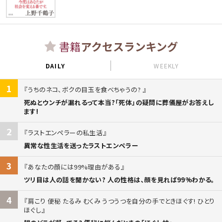
書籍
アクセスランキング
DAILY
WEEKLY
1
うちのネコ、ボクの目玉を食べちゃうの?
死ぬとウンチが漏れるって本当?「死体」の疑問に葬儀屋がお答えし
ます!
2
ラストエンペラーの私生活
異常な性生活を送ったラストエンペラー
3
あなたの顔には99%理由がある
ツリ目は人の話を聞かない? 人の性格は、顔を見れば99%わかる。
4
肩こり 便秘 たるみ むくみ うつうつを自分の手でときほぐす! ひとり
ほぐし