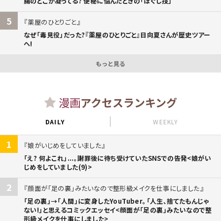
腸のどこが凝ってる? 便秘に悩んだときの「ほぐし技」
5
薬屋のひとりごと
なぜ「毒見役」だった?『薬屋のひとりごと』日向夏さんが歴史ツアー
へ!
もっと見る
漫画
アクセスランキング
DAILY
WEEKLY
1
娘がいじめをしていました
「え? 何よこれ」...。謝罪後に待ち受けていたSNSでの告発<娘がい
じめをしていました(9)>
2
顔面が「足の裏」みたいなので整形級メイクを仕事にしました
「足の裏」→「人間」に変身したYouTuber。「人生、捨てたもんじゃ
ない!」と思えるコミックエッセイ<顔面が「足の裏」みたいなので整
形級メイクを仕事にしました>