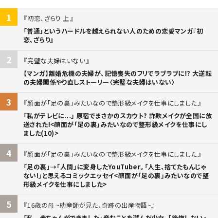
1
初恋、ざらり 上
「普通」というハードルを越えられない人のための恋愛マンガ『初
恋、ざらり』
2
完璧な夫婦はいない
【マンガ】離婚危機の夫婦が、記憶喪失のフリでラブラブに!? 大逆転
の夫婦関係やり直しストーリー〈完璧な夫婦はいない〉
3
顔面が「足の裏」みたいなので整形級メイクを仕事にしました
「私がテレビに...」 原宿でまさかのスカウト? 詐欺メイクが全国に放
送された!<顔面が「足の裏」みたいなので整形級メイクを仕事にし
ました(10)>
4
顔面が「足の裏」みたいなので整形級メイクを仕事にしました
「足の裏」→「人間」に変身したYouTuber。「人生、捨てたもんじゃ
ない!」と思えるコミックエッセイ<顔面が「足の裏」みたいなので整
形級メイクを仕事にしました>
5
16歳の母 ~助産師が見た、奇跡の出産物語~
「私...赤ちゃんができました」――産むことを選んだ少女。「後悔しない・