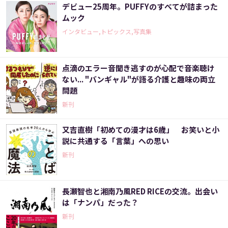
デビュー25周年。PUFFYのすべてが詰まった
ムック
インタビュー,トピックス,写真集
点滴のエラー音聞き逃すのが心配で音楽聴け
ない... "バンギャル"が語る介護と趣味の両立
問題
新刊
又吉直樹「初めての漫才は6歳」 お笑いと小
説に共通する「言葉」への思い
新刊
長瀬智也と湘南乃風RED RICEの交流。出会い
は「ナンパ」だった？
新刊