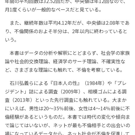
年間の平均回数は32.52回だが、中央値は年12回なので、
月1度くらいが一般的なペースだと見ている。
また、継続年数は平均4.12年だが、中央値は2.08年であ
り、不倫関係のおよそ半分は、2年以内に終わっていると
いう。
本書はデータの分析や解釈にとどまらず、社会学の家族
論や社会的交換理論、経済学のサーチ理論、不確実性な
ど、さまざまな理論にも触れて、不倫を考察している。
石川弘義らによる『日本人の性』（1984年）や「プレ
ジデント」誌による調査（2009年）、相模ゴムによる調
査（2013年）といった先行調査にも触れている。大まか
にいえば、男性は20～35％前後、女性は4～14％前後に不
倫経験があるというものだ。本書では時代の変化や傾向ま
で論じてはいないが、ネットが最も不倫相手との出会いの
場になっているデータから、ネット社会が不倫を促進して