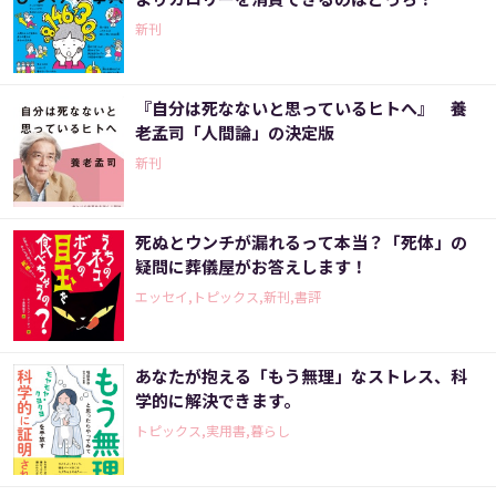
新刊
『自分は死なないと思っているヒトへ』 養
老孟司「人間論」の決定版
新刊
死ぬとウンチが漏れるって本当？「死体」の
疑問に葬儀屋がお答えします！
エッセイ,トピックス,新刊,書評
あなたが抱える「もう無理」なストレス、科
学的に解決できます。
トピックス,実用書,暮らし