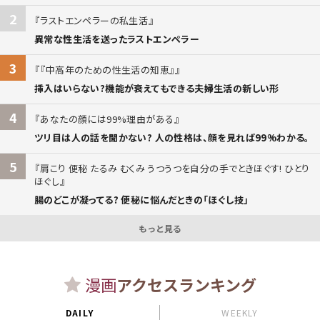
2
ラストエンペラーの私生活
異常な性生活を送ったラストエンペラー
3
『中高年のための性生活の知恵』
挿入はいらない?機能が衰えてもできる夫婦生活の新しい形
4
あなたの顔には99%理由がある
ツリ目は人の話を聞かない? 人の性格は、顔を見れば99%わかる。
5
肩こり 便秘 たるみ むくみ うつうつを自分の手でときほぐす! ひとり
ほぐし
腸のどこが凝ってる? 便秘に悩んだときの「ほぐし技」
もっと見る
漫画
アクセスランキング
DAILY
WEEKLY