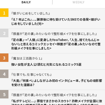
DAILY
WEEKLY
1
娘がいじめをしていました
「え? 何よこれ」...。謝罪後に待ち受けていたSNSでの告発<娘がい
じめをしていました(9)>
2
顔面が「足の裏」みたいなので整形級メイクを仕事にしました
「足の裏」→「人間」に変身したYouTuber。「人生、捨てたもんじゃ
ない!」と思えるコミックエッセイ<顔面が「足の裏」みたいなので整
形級メイクを仕事にしました>
3
魔女は三百路から 1
強い女性が主人公!読むと元気になれるコミック5選
4
仕事でも、仕事じゃなくても
『大奥』『何食べ』よしながふみ初のインタビュー本。子どもの頃影響
を受けた漫画は?
5
顔面が「足の裏」みたいなので整形級メイクを仕事にしました
「私がテレビに...」 原宿でまさかのスカウト? 詐欺メイクが全国に放