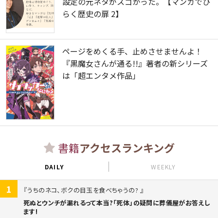
設定の元ネタがスゴかった。【マンガでひ
らく歴史の扉 2】
ページをめくる手、止めさせませんよ！
『黒魔女さんが通る!!』著者の新シリーズ
は「超エンタメ作品」
書籍
アクセスランキング
DAILY
WEEKLY
1
うちのネコ、ボクの目玉を食べちゃうの?
死ぬとウンチが漏れるって本当?「死体」の疑問に葬儀屋がお答えし
ます!