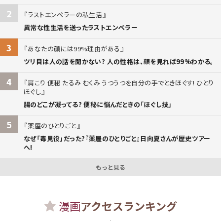
2
ラストエンペラーの私生活
異常な性生活を送ったラストエンペラー
3
あなたの顔には99%理由がある
ツリ目は人の話を聞かない? 人の性格は、顔を見れば99%わかる。
4
肩こり 便秘 たるみ むくみ うつうつを自分の手でときほぐす! ひとり
ほぐし
腸のどこが凝ってる? 便秘に悩んだときの「ほぐし技」
5
薬屋のひとりごと
なぜ「毒見役」だった?『薬屋のひとりごと』日向夏さんが歴史ツアー
へ!
もっと見る
漫画
アクセスランキング