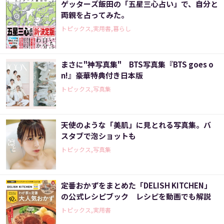
ゲッターズ飯田の「五星三心占い」で、自分と
両親を占ってみた。
トピックス,実用書,暮らし
まさに"神写真集" BTS写真集『BTS goes o
n!』豪華特典付き日本版
トピックス,写真集
天使のような「美肌」に見とれる写真集。バ
スタブで泡ショットも
トピックス,写真集
定番おかずをまとめた「DELISH KITCHEN」
の公式レシピブック レシピを動画でも解説
トピックス,実用書