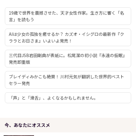
19歳で世界を震撼させた、天才女性作家。生き方に響く「名
言」を読もう
AIは少女の孤独を癒せるか？ カズオ・イシグロの最新作『ク
ララとお日さま』いよいよ発売！
三代目JSB岩田剛典が表紙に。松尾潔の初小説『永遠の仮眠』
発売即重版
ブレイディみかこも絶賛！ 川村元気が翻訳した世界的ベスト
セラー発売
「声」と「滑舌」、よくなるかもしれません。
今、あなたにオススメ