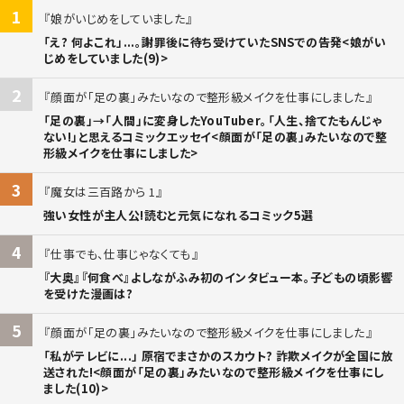
1
娘がいじめをしていました
「え? 何よこれ」...。謝罪後に待ち受けていたSNSでの告発<娘がい
じめをしていました(9)>
2
顔面が「足の裏」みたいなので整形級メイクを仕事にしました
「足の裏」→「人間」に変身したYouTuber。「人生、捨てたもんじゃ
ない!」と思えるコミックエッセイ<顔面が「足の裏」みたいなので整
形級メイクを仕事にしました>
3
魔女は三百路から 1
強い女性が主人公!読むと元気になれるコミック5選
4
仕事でも、仕事じゃなくても
『大奥』『何食べ』よしながふみ初のインタビュー本。子どもの頃影響
を受けた漫画は?
5
顔面が「足の裏」みたいなので整形級メイクを仕事にしました
「私がテレビに...」 原宿でまさかのスカウト? 詐欺メイクが全国に放
送された!<顔面が「足の裏」みたいなので整形級メイクを仕事にし
ました(10)>