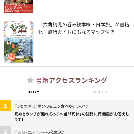
『六角精児の呑み鉄本線・日本旅』が書籍
化 旅行ガイドにもなるマップ付き
書籍
アクセスランキング
DAILY
WEEKLY
1
うちのネコ、ボクの目玉を食べちゃうの?
死ぬとウンチが漏れるって本当?「死体」の疑問に葬儀屋がお答えし
ます!
2
ラストエンペラーの私生活