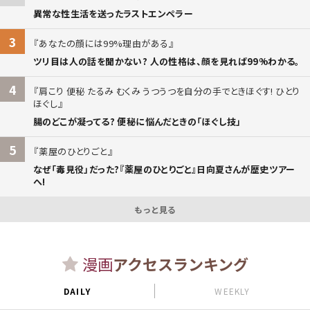
異常な性生活を送ったラストエンペラー
3
あなたの顔には99%理由がある
ツリ目は人の話を聞かない? 人の性格は、顔を見れば99%わかる。
4
肩こり 便秘 たるみ むくみ うつうつを自分の手でときほぐす! ひとり
ほぐし
腸のどこが凝ってる? 便秘に悩んだときの「ほぐし技」
5
薬屋のひとりごと
なぜ「毒見役」だった?『薬屋のひとりごと』日向夏さんが歴史ツアー
へ!
もっと見る
漫画
アクセスランキング
DAILY
WEEKLY