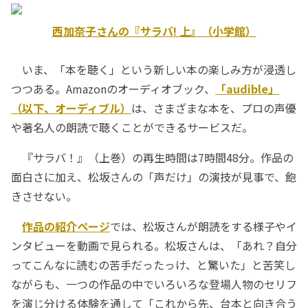
西加奈子さんの『サラバ! 上』（小学館）
いま、「本を聴く」という新しい本の楽しみ方が浸透し
つつある。Amazonのオーディオブック、
「audible」
（以下、オーディブル）
は、さまざまな本を、プロの声優
や著名人の朗読で聴くことができるサービスだ。
『サラバ！』（上巻）の再生時間は7時間48分。作品の
面白さに加え、松坂さんの「声だけ」の演技が見事で、飽
きさせない。
作品の紹介ページ
では、松坂さんが朗読をする様子やイ
ンタビューを動画で見られる。松坂さんは、「あれ？自分
ってこんなに読むの苦手だったっけ、と驚いた」と苦笑し
ながらも、一つの作品の中でいろいろな登場人物のセリフ
を演じ分ける体験を通して「これから先、台本と向き合う