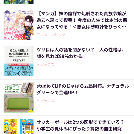
【マンガ】妹の陰謀で処刑された貴族令嬢が
過去へ戻って復讐！ 今度の人生では本当の悪
女になってやる！＜悪女は砂時計をひっくり
返す 1話＞
アニメ・コミック
ツリ目は人の話を聞かない？ 人の性格は、
顔を見れば99%わかる。
トピックス
studio CLIPのじゃばら式長財布。ナチュラル
グリーンで金運UP！
トピックス
サッカーボールは2つの図形でできている？
小学生の夏休みにぴったり算数の自由研究