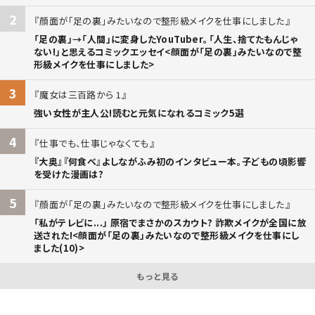
2
顔面が「足の裏」みたいなので整形級メイクを仕事にしました
「足の裏」→「人間」に変身したYouTuber。「人生、捨てたもんじゃ
ない!」と思えるコミックエッセイ<顔面が「足の裏」みたいなので整
形級メイクを仕事にしました>
3
魔女は三百路から 1
強い女性が主人公!読むと元気になれるコミック5選
4
仕事でも、仕事じゃなくても
『大奥』『何食べ』よしながふみ初のインタビュー本。子どもの頃影響
を受けた漫画は?
5
顔面が「足の裏」みたいなので整形級メイクを仕事にしました
「私がテレビに...」 原宿でまさかのスカウト? 詐欺メイクが全国に放
送された!<顔面が「足の裏」みたいなので整形級メイクを仕事にし
ました(10)>
もっと見る