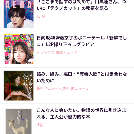
「ここまで話すのは初めて」目黒蓮さん、つ
いに「テクノカット」の秘密を語る
AERA
日向坂46齊藤京子のポニーテール「新鮮でし
ょ」12P撮り下ろしグラビア
トピックス,雑誌・ムック
妬み、嫉み、悪口…“有毒人間”と付き合わな
いために
新刊JPニュース,新刊JPニュース
こんな人に会いたい。物語の世界に引き込ま
れる、主人公が魅力的な本
小説