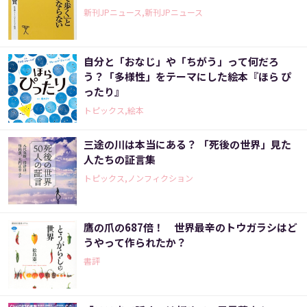
新刊JPニュース,新刊JPニュース
自分と「おなじ」や「ちがう」って何だろ
う？「多様性」をテーマにした絵本『ほら ぴ
ったり』
トピックス,絵本
三途の川は本当にある？ 「死後の世界」見た
人たちの証言集
トピックス,ノンフィクション
鷹の爪の687倍！ 世界最辛のトウガラシはど
うやって作られたか？
書評