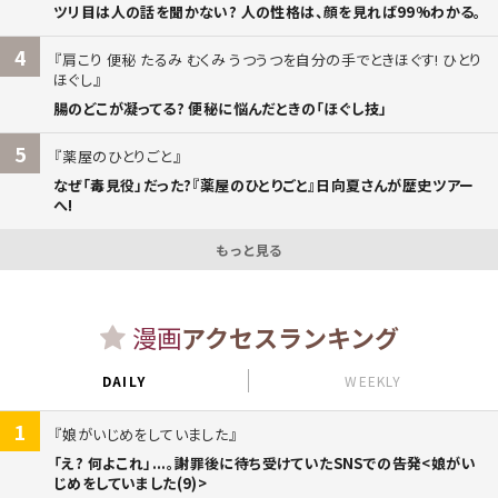
ツリ目は人の話を聞かない? 人の性格は、顔を見れば99%わかる。
4
肩こり 便秘 たるみ むくみ うつうつを自分の手でときほぐす! ひとり
ほぐし
腸のどこが凝ってる? 便秘に悩んだときの「ほぐし技」
5
薬屋のひとりごと
なぜ「毒見役」だった?『薬屋のひとりごと』日向夏さんが歴史ツアー
へ!
もっと見る
漫画
アクセスランキング
DAILY
WEEKLY
1
娘がいじめをしていました
「え? 何よこれ」...。謝罪後に待ち受けていたSNSでの告発<娘がい
じめをしていました(9)>