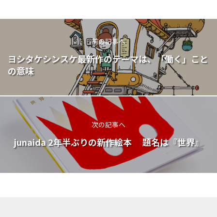
前の記事へ
ヨシタケシンスケ最新作のテーマは、「働く」こと
の意味
次の記事へ
junaida 2年半ぶりの新作絵本 題名は『世界』