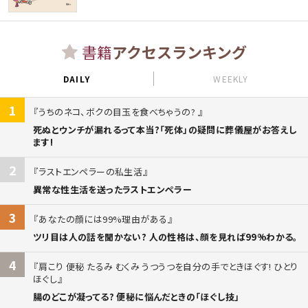
書籍
アクセスランキング
DAILY
WEEKLY
1
うちのネコ、ボクの目玉を食べちゃうの?
死ぬとウンチが漏れるって本当?「死体」の疑問に葬儀屋がお答えし
ます!
2
ラストエンペラーの私生活
異常な性生活を送ったラストエンペラー
3
あなたの顔には99%理由がある
ツリ目は人の話を聞かない? 人の性格は、顔を見れば99%わかる。
4
肩こり 便秘 たるみ むくみ うつうつを自分の手でときほぐす! ひとり
ほぐし
腸のどこが凝ってる? 便秘に悩んだときの「ほぐし技」