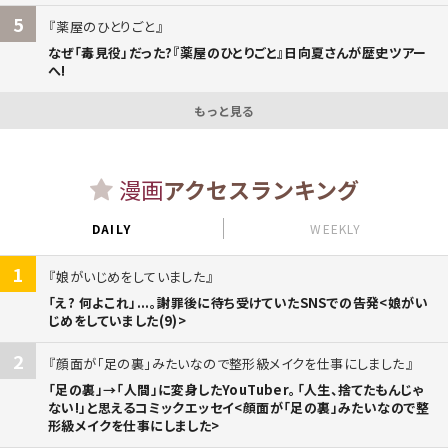
5
薬屋のひとりごと
なぜ「毒見役」だった?『薬屋のひとりごと』日向夏さんが歴史ツアー
へ!
もっと見る
漫画
アクセスランキング
DAILY
WEEKLY
1
娘がいじめをしていました
「え? 何よこれ」...。謝罪後に待ち受けていたSNSでの告発<娘がい
じめをしていました(9)>
2
顔面が「足の裏」みたいなので整形級メイクを仕事にしました
「足の裏」→「人間」に変身したYouTuber。「人生、捨てたもんじゃ
ない!」と思えるコミックエッセイ<顔面が「足の裏」みたいなので整
形級メイクを仕事にしました>