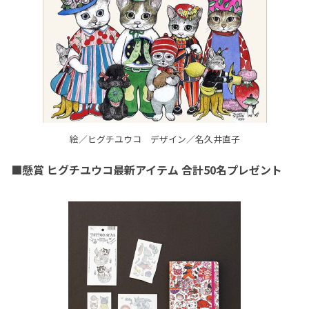
絵／ヒグチユウコ デザイン／名久井直子
■懸賞 ヒグチユウコ最新アイテム 合計50名プレゼント