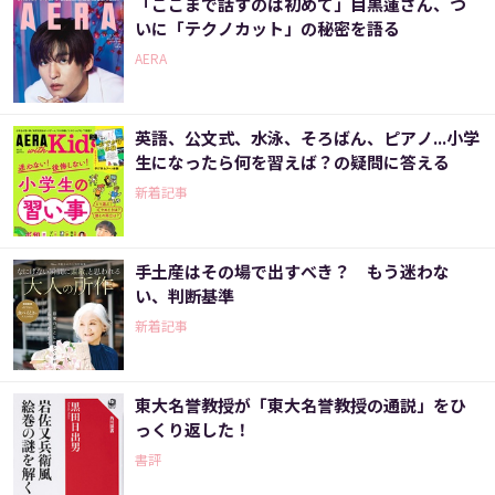
「ここまで話すのは初めて」目黒蓮さん、つ
いに「テクノカット」の秘密を語る
AERA
英語、公文式、水泳、そろばん、ピアノ...小学
生になったら何を習えば？の疑問に答える
新着記事
手土産はその場で出すべき？ もう迷わな
い、判断基準
新着記事
東大名誉教授が「東大名誉教授の通説」をひ
っくり返した！
書評