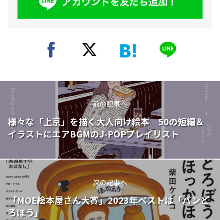
前の記事へ
様々な「上京」を描く大人向け絵本 50の短編＆
イラストにエアBGMのJ-POPプレイリスト
次の記事へ
「MOE絵本屋さん大賞」2023年ベストは「パンど
ろぼう」