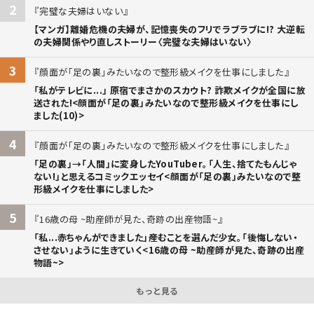
2
完璧な夫婦はいない
【マンガ】離婚危機の夫婦が、記憶喪失のフリでラブラブに!? 大逆転
の夫婦関係やり直しストーリー〈完璧な夫婦はいない〉
3
顔面が「足の裏」みたいなので整形級メイクを仕事にしました
「私がテレビに...」 原宿でまさかのスカウト? 詐欺メイクが全国に放
送された!<顔面が「足の裏」みたいなので整形級メイクを仕事にし
ました(10)>
4
顔面が「足の裏」みたいなので整形級メイクを仕事にしました
「足の裏」→「人間」に変身したYouTuber。「人生、捨てたもんじゃ
ない!」と思えるコミックエッセイ<顔面が「足の裏」みたいなので整
形級メイクを仕事にしました>
5
16歳の母 ~助産師が見た、奇跡の出産物語~
「私...赤ちゃんができました」――産むことを選んだ少女。「後悔しない・
させない」ように生きていく<16歳の母 ~助産師が見た、奇跡の出産
物語~>
もっと見る