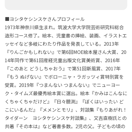
■ヨシタケシンスケさんプロフィール
1973年神奈川県生まれ。筑波大学大学院芸術研究科総合
造形コース修了。絵本、児童書の挿絵、装画、イラストエ
ッセイなど多岐にわたり作品を発表している。2013年
『りんごかもしれない』で第6回MOE絵本屋さん大賞、20
14年同作で第61回産経児童出版文化賞美術賞、2016年
『このあと どうしちゃおう』で第51回新風賞、2017年
『もう ぬげない』でボローニャ・ラガッツィ賞特別賞を
受賞。2019年『つまんない つまんない』でニューヨー
ク・タイムズ最優秀絵本賞に選出。絵本『かみはこんなに
くちゃくちゃだけど』『日々臆測』『ぼくはいったい ど
こにいるんだ』『メメンとモリ』、対談集『もりあがれ！
タイダーン ヨシタケシンスケ対談集』、又吉直樹氏との
共著『その本は』など著書多数。2児の父。子どもの頃の