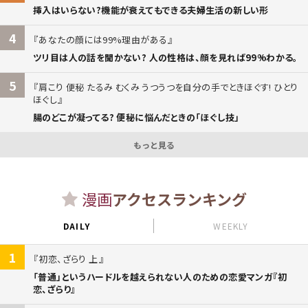
挿入はいらない?機能が衰えてもできる夫婦生活の新しい形
4
あなたの顔には99%理由がある
ツリ目は人の話を聞かない? 人の性格は、顔を見れば99%わかる。
5
肩こり 便秘 たるみ むくみ うつうつを自分の手でときほぐす! ひとり
ほぐし
腸のどこが凝ってる? 便秘に悩んだときの「ほぐし技」
もっと見る
漫画
アクセスランキング
DAILY
WEEKLY
1
初恋、ざらり 上
「普通」というハードルを越えられない人のための恋愛マンガ『初
恋、ざらり』