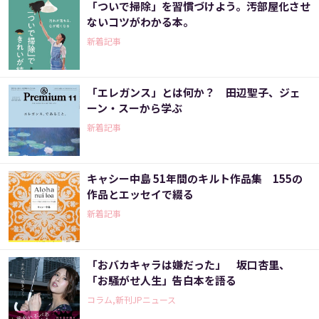
「ついで掃除」を習慣づけよう。汚部屋化させ
ないコツがわかる本。
新着記事
「エレガンス」とは何か？ 田辺聖子、ジェ
ーン・スーから学ぶ
新着記事
キャシー中島 51年間のキルト作品集 155の
作品とエッセイで綴る
新着記事
「おバカキャラは嫌だった」 坂口杏里、
「お騒がせ人生」告白本を語る
コラム,新刊JPニュース