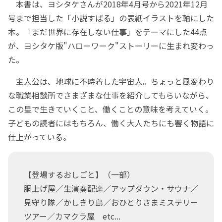
本書は、ヨシタケさんが2018年4月号から2021年12月
号まで担当した「小説すばる」の表紙イラストを軸にした
本。「まだ世界に存在しない仕事」をテーマにした44点
が、ヨシタケ版"ハローワーク"ストーリーに生まれ変わっ
た。
主人公は、地球に不時着した宇宙人。ちょっと風変わり
な職業相談所でさまざまな仕事を紹介してもらいながら、
この星で生きていくこと、働くことの意味を考えていく。
子どもの読者にはもちろん、働く大人たちにも響く物語に
仕上がっている。
【登場するおしごと】（一部）
胴上げ屋／生演奏配達／アップダウン・サウナ／
見守り隊／かしきり島／おひとりさまミステリー
ツアー／カマクラ屋 etc...