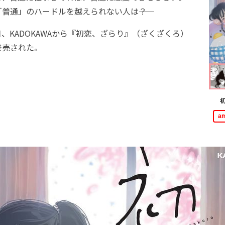
通」のハードルを越えられない人は――？
3日、KADOKAWAから『初恋、ざらり』（ざくざくろ）
発売された。
a