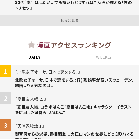
50代「本当はしたい...でも痛い!」どうすれば? 女医が教える「性の
トリセツ」
もっと見る
漫画
アクセスランキング
DAILY
WEEKLY
1
北欧女子オーサ、日本で恋をする。
北欧女子オーサ、日本で恋をする。:(7) 離婚率が高いスウェーデン。
結婚より人気なのは...
2
夏目友人帳 25
「夏目友人帳」コラボはんこ「夏目はんこ帳」 キャラクターイラスト
を使用した可愛らしいはんこ
3
天堂家物語 1
御曹司からの求婚、跡目騒動...大正ロマンの世界にどっぷりハマる