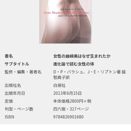
書名
女性の曲線美はなぜ生まれたか
サブタイトル
進化論で読む女性の体
監修・編集・著者名
D・P・バラシュ、J・E・リプトン著 越
智典子訳
出版社名
白揚社
出版年月日
2013年6月15日
定価
本体価格2800円＋税
判型・ページ数
四六版・317ページ
ISBN
9784826901680