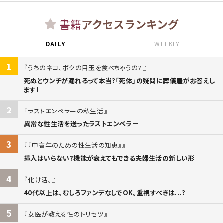
書籍
アクセスランキング
DAILY
WEEKLY
1
うちのネコ、ボクの目玉を食べちゃうの?
死ぬとウンチが漏れるって本当?「死体」の疑問に葬儀屋がお答えし
ます!
2
ラストエンペラーの私生活
異常な性生活を送ったラストエンペラー
3
『中高年のための性生活の知恵』
挿入はいらない?機能が衰えてもできる夫婦生活の新しい形
4
化け活。
40代以上は、むしろファンデなしでOK。重視すべきは...?
5
女医が教える性のトリセツ