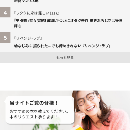
恋愛マンガ3選
4
ヲタクに恋は難しい (11)
『ヲタ恋』堂々完結! 成海がついにオタク告白 描きおろしでは後日
譚も
5
リベンジ・ラブ
幼なじみに振られた...でも諦めきれない 『リベンジ・ラブ』
もっと見る
当サイトご覧の皆様！
おすすめの本を教えてください。
本のリクエスト承ります！