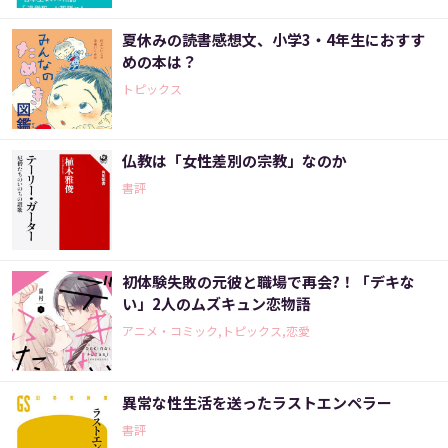
夏休みの読書感想文、小学3・4年生におすす
めの本は？
トピックス
仏教は「女性差別の宗教」なのか
書評
初体験失敗の元彼と職場で再会?！「デキな
い」2人のムズキュン恋物語
アニメ・コミック,トピックス,恋愛
異常な性生活を送ったラストエンペラー
書評