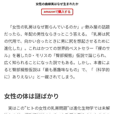
女性の曲線美はなぜ生まれたか
amazonで購入する
「女性の乳房はなぜ膨らんでいるのか」――。飲み屋の話題
だったら、年配の男性ならきっとこう答える。「乳房は尻
の代用で、向かい合ったときに男に尻を想起させるために
進化した」。これはかつての世界的ベストセラー『裸のサ
ル』を著したD・モリスの「臀部擬態」仮説で論じられ、
広く知られることになった説でもある。しかし、本書によ
ると臀部擬態仮説は「最も悪趣味なもの」で、「（科学的
に）ありえない」と一蹴されてしまう。
女性の体は謎ばかり
実はこの"ヒトの女性の乳房問題"は進化生物学では未解