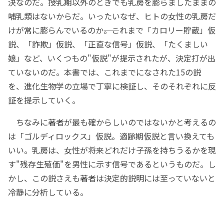
決なのだ。授乳期以外のときでも乳房を膨らましたままの
哺乳類はないからだ。いったいなぜ、ヒトの女性の乳房だ
けが常に膨らんでいるのか――。これまで「カロリー貯蔵」仮
説、「詐欺」仮説、「正直な信号」仮説、「たくましい
娘」など、いくつもの"仮説"が提示されたが、決定打が出
ていないのだ。本書では、これまでになされた15の説
を、進化生物学の立場で丁寧に検証し、そのそれぞれに反
証を提示していく。
ちなみに著者が最も確からしいのではないかと考えるの
は「ゴルディロックス」仮説。適齢期仮説と言い換えても
いい。乳房は、女性が将来どれだけ子孫を持ちうるかを現
す"残存生殖価"を男性に示す信号であるというものだ。し
かし、この説さえも著者は決定的説明には至っていないと
冷静に分析している。