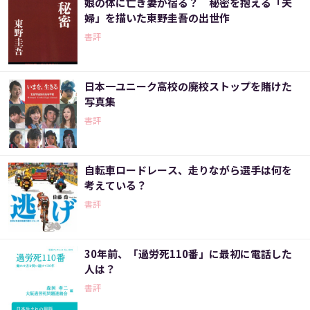
娘の体に亡き妻が宿る？ 秘密を抱える「夫
婦」を描いた東野圭吾の出世作
書評
日本一ユニーク高校の廃校ストップを賭けた
写真集
書評
自転車ロードレース、走りながら選手は何を
考えている？
書評
30年前、「過労死110番」に最初に電話した
人は？
書評