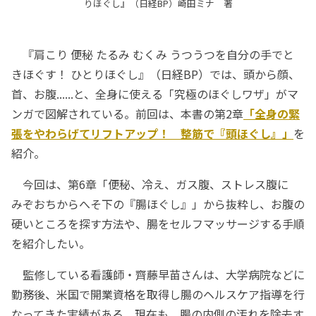
りほぐし』（日経BP）崎田ミナ 著
『肩こり 便秘 たるみ むくみ うつうつを自分の手でと
きほぐす！ ひとりほぐし』（日経BP）では、頭から顔、
首、お腹......と、全身に使える「究極のほぐしワザ」がマ
ンガで図解されている。前回は、本書の第2章
「全身の緊
張をやわらげてリフトアップ！ 整筋で『頭ほぐし』」
を
紹介。
今回は、第6章「便秘、冷え、ガス腹、ストレス腹に
みぞおちからへそ下の『腸ほぐし』」から抜粋し、お腹の
硬いところを探す方法や、腸をセルフマッサージする手順
を紹介したい。
監修している看護師・齊藤早苗さんは、大学病院などに
勤務後、米国で開業資格を取得し腸のヘルスケア指導を行
なってきた実績がある。現在も、腸の内側の汚れを除去す