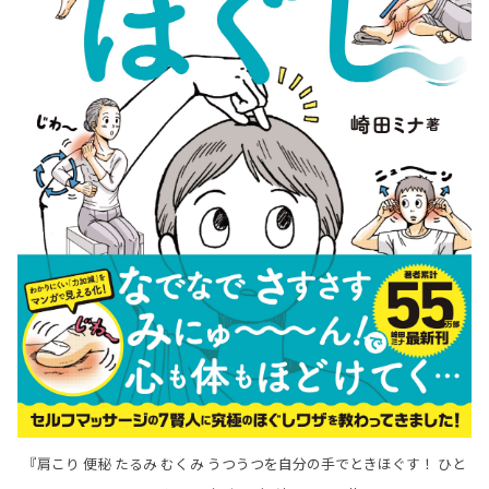
『肩こり 便秘 たるみ むくみ うつうつを自分の手でときほぐす！ ひと