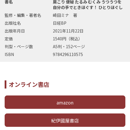
書名
肩こり 便秘 たるみ むくみ うつうつを
自分の手でときほぐす！ ひとりほぐし
監修・編集・著者名
崎田ミナ 著
出版社名
日経BP
出版年月日
2021年11月22日
定価
1540円（税込）
判型・ページ数
A5判・152ページ
ISBN
9784296110575
オンライン書店
amazon
紀伊國屋書店