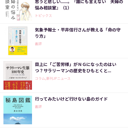
思うと悲しい......。『誰にも言えない 夫婦の
悩み相談室』（1）
トピックス
気象予報士・平井信行さんが教える「命の守
り方」
書評
目上に「ご苦労様」がＮＧになったのはい
つ？サラリーマンの歴史をひもとくと...
コラム,新刊JPニュース
行ってみたいけど行けない島のガイド
書評