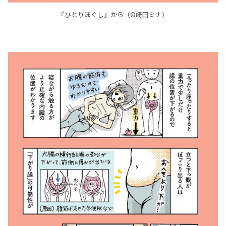
『ひとりほぐし』から（©崎田ミナ）