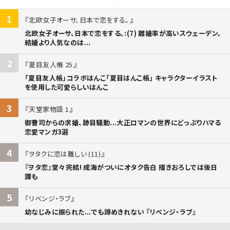
1
北欧女子オーサ、日本で恋をする。
北欧女子オーサ、日本で恋をする。:(7) 離婚率が高いスウェーデン。
結婚より人気なのは...
2
夏目友人帳 25
「夏目友人帳」コラボはんこ「夏目はんこ帳」 キャラクターイラスト
を使用した可愛らしいはんこ
3
天堂家物語 1
御曹司からの求婚、跡目騒動...大正ロマンの世界にどっぷりハマる
恋愛マンガ3選
4
ヲタクに恋は難しい (11)
『ヲタ恋』堂々完結! 成海がついにオタク告白 描きおろしでは後日
譚も
5
リベンジ・ラブ
幼なじみに振られた...でも諦めきれない 『リベンジ・ラブ』