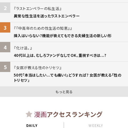
2
ラストエンペラーの私生活
異常な性生活を送ったラストエンペラー
3
『中高年のための性生活の知恵』
挿入はいらない?機能が衰えてもできる夫婦生活の新しい形
4
化け活。
40代以上は、むしろファンデなしでOK。重視すべきは...?
5
女医が教える性のトリセツ
50代「本当はしたい...でも痛い!」どうすれば? 女医が教える「性の
トリセツ」
もっと見る
漫画
アクセスランキング
DAILY
WEEKLY