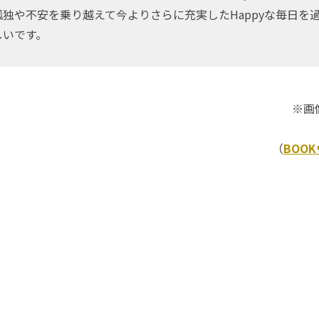
独や不安を乗り越えて今よりさらに充実したHappyな毎日を
しいです。
※画像
（
BOO