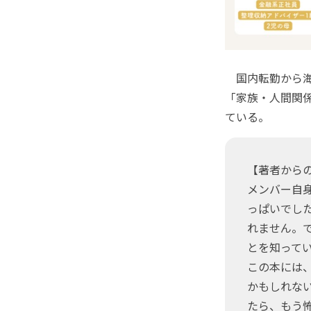
国内転勤から海
「家族・人間関
ている。
【著者から
メンバー自
っぱいでし
れません。
とを知って
この本には
かもしれな
たら、もう