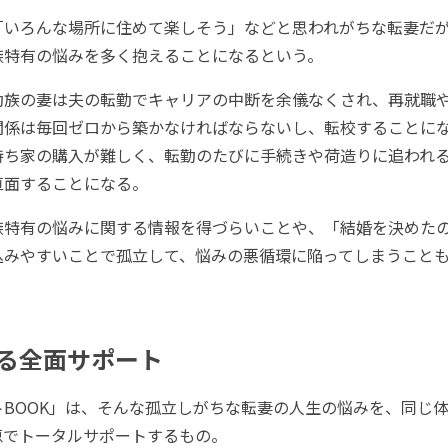
「いろんな場所に住めて楽しそう」などと思われがちな転妻だ
族特有の悩みを多く抱えることになるという。
族の妻は夫の転勤でキャリアの中断を余儀なくされ、再就職
関係は毎回ゼロから築かなければならないし、転校することに
ち家の購入が難しく、転勤のたびに手続きや荷造りに追われる...
直面することになる。
特有の悩みに関する情報を得づらいことや、「結婚を決めた
込みやすいことで孤立して、悩みの悪循環に陥ってしまうこと
る全面サポート
トBOOK」は、そんな孤立しがちな転妻の人生の悩みを、同じ
恵でトータルサポートするもの。