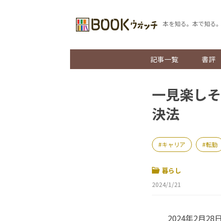
本を知る。本で知る
記事一覧
書評
一見楽しそ
決法
キャリア
転勤
暮らし
2024/1/21
2024年2月2