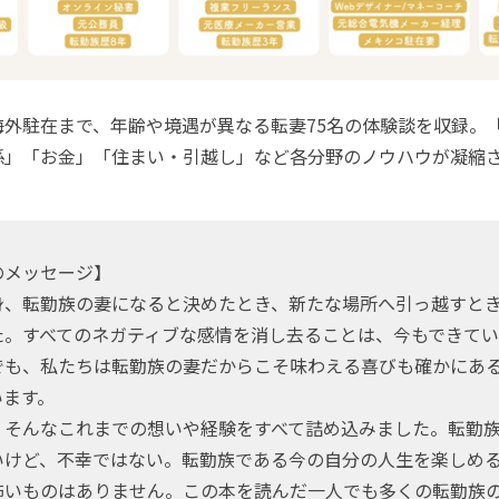
外駐在まで、年齢や境遇が異なる転妻75名の体験談を収録。
係」「お金」「住まい・引越し」など各分野のノウハウが凝縮
のメッセージ】
身、転勤族の妻になると決めたとき、新たな場所へ引っ越すと
た。すべてのネガティブな感情を消し去ることは、今もできて
でも、私たちは転勤族の妻だからこそ味わえる喜びも確かにあ
います。
、そんなこれまでの想いや経験をすべて詰め込みました。転勤
いけど、不幸ではない。転勤族である今の自分の人生を楽しめ
怖いものはありません。この本を読んだ一人でも多くの転勤族