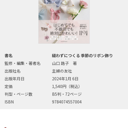
書名
縫わずにつくる 季節のリボン飾り
監修・編集・著者名
山口 路子 著
出版社名
主婦の友社
出版年月日
2024年1月 6日
定価
1,540円（税込）
判型・ページ数
B5判・72ページ
ISBN
9784074557004