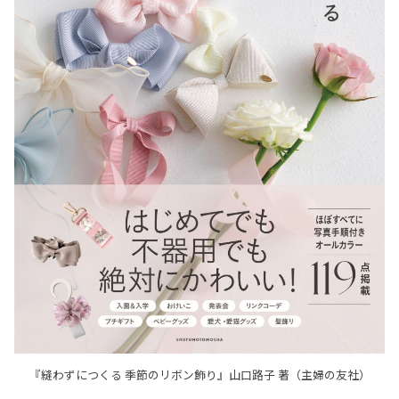
『縫わずにつくる 季節のリボン飾り』山口路子 著（主婦の友社）