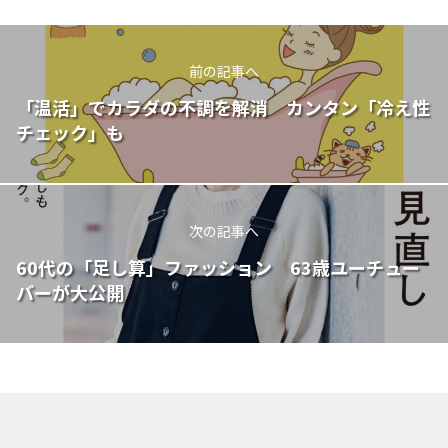
前の記事へ
「温活」でカラダの不調を解消 カンタン「冷え性
チェック」も
次の記事へ
60代の「足し算」ファッション 63歳ユーチュー
バーが大公開