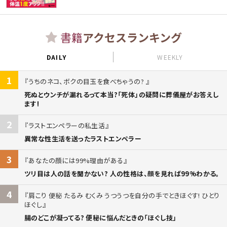
書籍
アクセスランキング
DAILY
WEEKLY
1
うちのネコ、ボクの目玉を食べちゃうの?
死ぬとウンチが漏れるって本当?「死体」の疑問に葬儀屋がお答えし
ます!
2
ラストエンペラーの私生活
異常な性生活を送ったラストエンペラー
3
あなたの顔には99%理由がある
ツリ目は人の話を聞かない? 人の性格は、顔を見れば99%わかる。
4
肩こり 便秘 たるみ むくみ うつうつを自分の手でときほぐす! ひとり
ほぐし
腸のどこが凝ってる? 便秘に悩んだときの「ほぐし技」