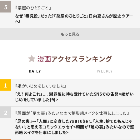
5
薬屋のひとりごと
なぜ「毒見役」だった?『薬屋のひとりごと』日向夏さんが歴史ツアー
へ!
もっと見る
漫画
アクセスランキング
DAILY
WEEKLY
1
娘がいじめをしていました
「え? 何よこれ」...。謝罪後に待ち受けていたSNSでの告発<娘がい
じめをしていました(9)>
2
顔面が「足の裏」みたいなので整形級メイクを仕事にしました
「足の裏」→「人間」に変身したYouTuber。「人生、捨てたもんじゃ
ない!」と思えるコミックエッセイ<顔面が「足の裏」みたいなので整
形級メイクを仕事にしました>