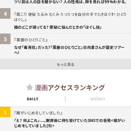
ツリ目は人の話を聞かない? 人の性格は、顔を見れば99%わかる。
4
肩こり 便秘 たるみ むくみ うつうつを自分の手でときほぐす! ひとり
ほぐし
腸のどこが凝ってる? 便秘に悩んだときの「ほぐし技」
5
薬屋のひとりごと
なぜ「毒見役」だった?『薬屋のひとりごと』日向夏さんが歴史ツアー
へ!
もっと見る
漫画
アクセスランキング
DAILY
WEEKLY
1
娘がいじめをしていました
「え? 何よこれ」...。謝罪後に待ち受けていたSNSでの告発<娘がい
じめをしていました(9)>