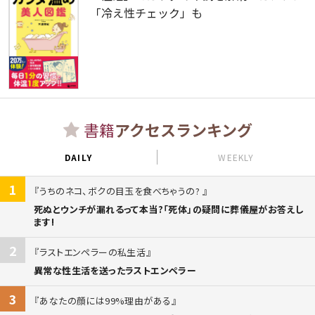
「冷え性チェック」も
書籍
アクセスランキング
DAILY
WEEKLY
1
うちのネコ、ボクの目玉を食べちゃうの?
死ぬとウンチが漏れるって本当?「死体」の疑問に葬儀屋がお答えし
ます!
2
ラストエンペラーの私生活
異常な性生活を送ったラストエンペラー
3
あなたの顔には99%理由がある