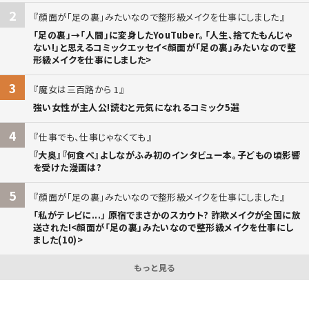
2
顔面が「足の裏」みたいなので整形級メイクを仕事にしました
「足の裏」→「人間」に変身したYouTuber。「人生、捨てたもんじゃ
ない!」と思えるコミックエッセイ<顔面が「足の裏」みたいなので整
形級メイクを仕事にしました>
3
魔女は三百路から 1
強い女性が主人公!読むと元気になれるコミック5選
4
仕事でも、仕事じゃなくても
『大奥』『何食べ』よしながふみ初のインタビュー本。子どもの頃影響
を受けた漫画は?
5
顔面が「足の裏」みたいなので整形級メイクを仕事にしました
「私がテレビに...」 原宿でまさかのスカウト? 詐欺メイクが全国に放
送された!<顔面が「足の裏」みたいなので整形級メイクを仕事にし
ました(10)>
もっと見る