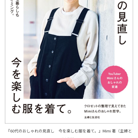
『60代のおしゃれの見直し 今を楽しむ服を着て。』Mimi 著（主婦と