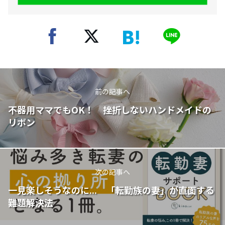
前の記事へ
不器用ママでもOK！ 挫折しないハンドメイドの
リボン
次の記事へ
一見楽しそうなのに... 「転勤族の妻」が直面する
難題解決法