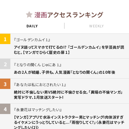
漫画
アクセスランキング
DAILY
WEEKLY
1
ゴールデンカムイ 1
アイヌ語ってスマホで打てるの!? 『ゴールデンカムイ』を学芸員が読
むと。【マンガでひらく歴史の扉 1】
2
となりの関くん じゅにあ 1
あの2人が結婚、子供も。人気漫画『となりの関くん』の10年後
3
あなたは私におとされたい 1
絶対に不倫しない男VS絶対に不倫させる女。「異端の不倫マンガ」
実写ドラマ、1月放送スタート!
4
永妻花はマッチングしたい
【マンガ】アプリで水泳インストラクター男とマッチング!肉体派すぎ
るイケメンにうっとりしていると...「雨宿りしてく?」〈永妻花はマッチ
ングしたい(2)〉