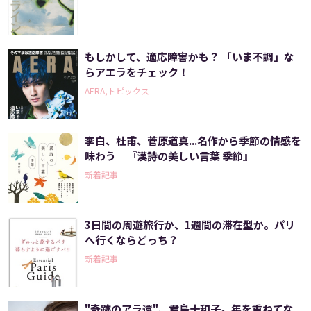
もしかして、適応障害かも？ 「いま不調」な
らアエラをチェック！
AERA,トピックス
李白、杜甫、菅原道真...名作から季節の情感を
味わう 『漢詩の美しい言葉 季節』
新着記事
3日間の周遊旅行か、1週間の滞在型か。パリ
へ行くならどっち？
新着記事
"奇跡のアラ還"、君島十和子。年を重ねてな