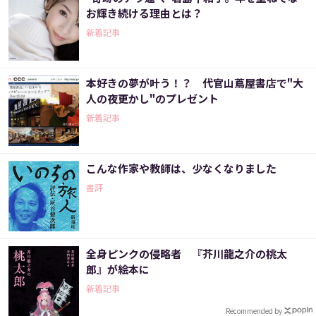
お輝き続ける理由とは？
新着記事
本好きの夢が叶う！？ 代官山蔦屋書店で"大
人の夜更かし"のプレゼント
新着記事
こんな作家や教師は、少なくなりました
書評
全身ピンクの侵略者 『芥川龍之介の桃太
郎』が絵本に
新着記事
Recommended by