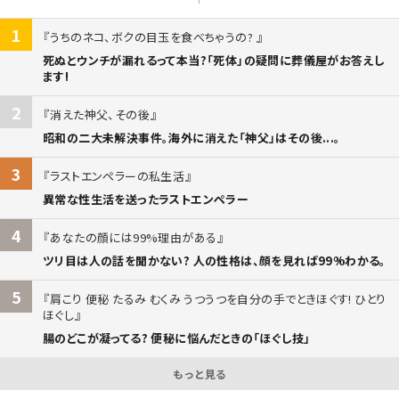
1
うちのネコ、ボクの目玉を食べちゃうの?
死ぬとウンチが漏れるって本当?「死体」の疑問に葬儀屋がお答えし
ます!
2
消えた神父、その後
昭和の二大未解決事件。海外に消えた「神父」はその後...。
3
ラストエンペラーの私生活
異常な性生活を送ったラストエンペラー
4
あなたの顔には99%理由がある
ツリ目は人の話を聞かない? 人の性格は、顔を見れば99%わかる。
5
肩こり 便秘 たるみ むくみ うつうつを自分の手でときほぐす! ひとり
ほぐし
腸のどこが凝ってる? 便秘に悩んだときの「ほぐし技」
もっと見る