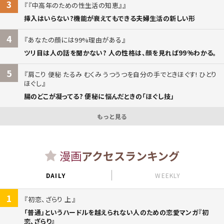
3
『中高年のための性生活の知恵』
挿入はいらない?機能が衰えてもできる夫婦生活の新しい形
4
あなたの顔には99%理由がある
ツリ目は人の話を聞かない? 人の性格は、顔を見れば99%わかる。
5
肩こり 便秘 たるみ むくみ うつうつを自分の手でときほぐす! ひとり
ほぐし
腸のどこが凝ってる? 便秘に悩んだときの「ほぐし技」
もっと見る
漫画
アクセスランキング
DAILY
WEEKLY
1
初恋、ざらり 上
「普通」というハードルを越えられない人のための恋愛マンガ『初
恋、ざらり』