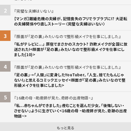
2
完璧な夫婦はいない
【マンガ】離婚危機の夫婦が、記憶喪失のフリでラブラブに!? 大逆転
の夫婦関係やり直しストーリー〈完璧な夫婦はいない〉
3
顔面が「足の裏」みたいなので整形級メイクを仕事にしました
「私がテレビに...」 原宿でまさかのスカウト? 詐欺メイクが全国に放
送された!<顔面が「足の裏」みたいなので整形級メイクを仕事にし
ました(10)>
4
顔面が「足の裏」みたいなので整形級メイクを仕事にしました
「足の裏」→「人間」に変身したYouTuber。「人生、捨てたもんじゃ
ない!」と思えるコミックエッセイ<顔面が「足の裏」みたいなので整
形級メイクを仕事にしました>
5
16歳の母 ~助産師が見た、奇跡の出産物語~
「私...赤ちゃんができました」――産むことを選んだ少女。「後悔しない・
させない」ように生きていく<16歳の母 ~助産師が見た、奇跡の出産
物語~>
もっと見る