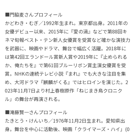
■門脇麦さんプロフィール
かどわき・むぎ／1992年生まれ。東京都出身。2011年の
女優デビュー以来、2015年に『愛の渦』などで第88回キ
ネマ旬報ベスト・テン新人女優賞を受賞など確かな演技力
を武器に、映画やドラマ、舞台で幅広く活躍。2018年に
は第42回エランドール賞新人賞や2019年に『止められる
か、俺たちを』で第61回ブルーリボン賞主演女優賞を受
賞。NHKの連続テレビ小説『まれ』でも大きな注目を集
め、大河ドラマ『麒麟がくる』ではヒロインを演じた。2
023年11月7日より村上春樹原作「ねじまき鳥クロニク
ル」の舞台が再演される。
■滝藤賢一さんプロフィール
たきとう・けんいち／1976年11月2日生まれ。愛知県出
身。舞台を中心に活動後、映画「クライマーズ・ハイ」(0