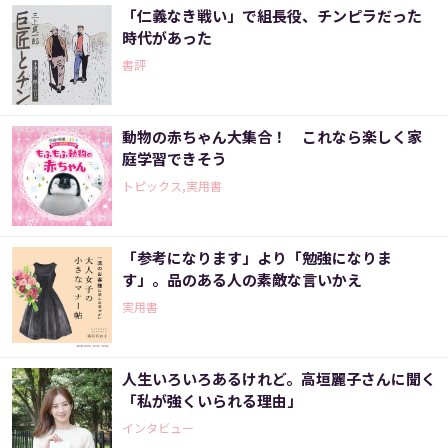
「仁義なき戦い」で組長役、チンピラだった
時代があった
書評
動物の赤ちゃん大集合！ これなら楽しく家
庭学習できそう
トピックス,実用書
「参考になります」より「勉強になりま
す」。品のある人の素敵な言いかえ
実用書
人生いろいろあるけれど。高垣麗子さんに聞く
「私が強くいられる理由」
インタビュー