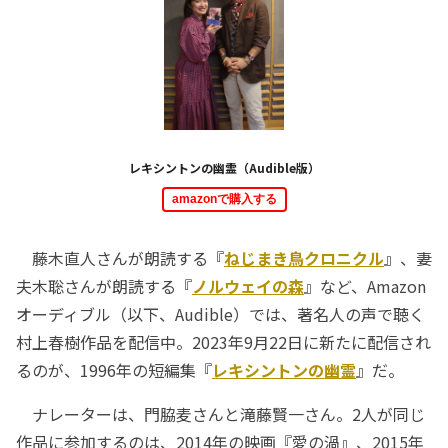
レキシントンの幽霊（Audible版）
amazonで購入する
藤木直人さんが朗読する『
ねじまき鳥クロニクル
』、妻
夫木聡さんが朗読する『
ノルウェイの森
』など、Amazon
オーディブル（以下、Audible）では、著名人の声で聴く
村上春樹作品を配信中。2023年9月22日に新たに配信され
るのが、1996年の短編集『
レキシントンの幽霊
』だ。
ナレーターは、門脇麦さんと滝藤賢一さん。2人が同じ
作品に参加するのは、2014年の映画『愛の渦』、2015年