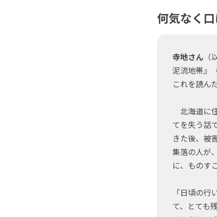
何気なく口
寺地さん
（
泥流地帯』
これを読ん
北海道に住
てを失う話
きた後、被
集落の人が
に、ものす
「日頃の行
て、とても