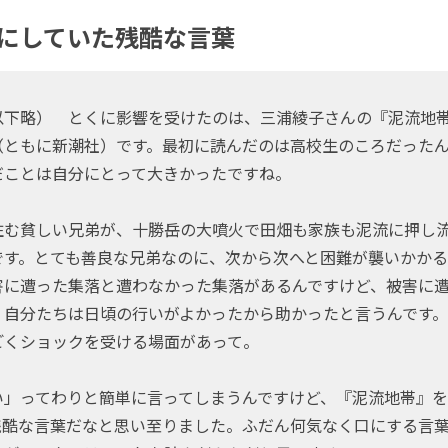
にしていた残酷な言葉
以下略） とくに影響を受けたのは、三浦綾子さんの『泥流
（ともに新潮社）です。最初に読んだのは高校生のころだった
だことは自分にとって大きかったですね。
む貧しい兄弟が、十勝岳の大噴火で田畑も家族も泥流に押し
です。とても善良な兄弟なのに、次から次へと困難が襲いかか
害に遭った集落と遭わなかった集落があるんですけど、被害に
、自分たちは日頃の行いがよかったから助かったと言うんです
ごくショックを受ける場面があって。
い」ってわりと簡単に言ってしまうんですけど、『泥流地帯』を
残酷な言葉だなと思い至りました。ふだん何気なく口にする言