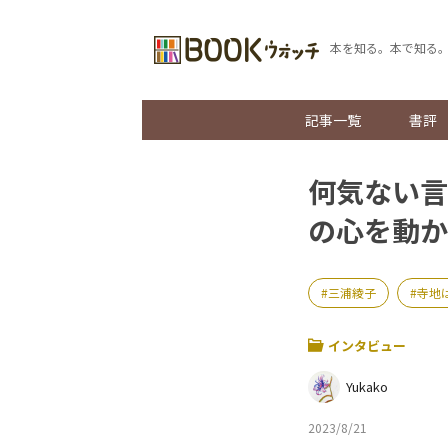
本を知る。本で知る
記事一覧
書評
何気ない言
の心を動か
三浦綾子
寺地
インタビュー
Yukako
2023/8/21