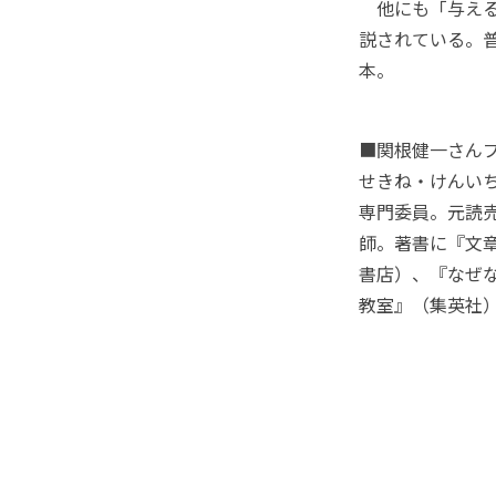
他にも「与える
説されている。
本。
■関根健一さん
せきね・けんいち
専門委員。元読
師。著書に『文
書店）、『なぜ
教室』（集英社