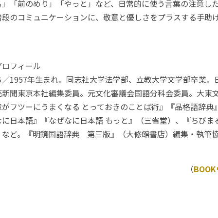
」「前のめり」「やっと」など、日常的に使う言葉の注意し
普段のコミュニケーションに、敬意と優しさをプラスする手助
プロフィール
／1957年生まれ。同志社大学法学部、立教大学文学部卒業。
売新聞東京本社編集委員。元文化審議会国語分科会委員。大東
章がフツーにうまくなる とっておきのことば術』『品格語辞典
なに日本語』『なぜなに日本語 もっと』（三省堂）、『ちびま
）など。『明鏡国語辞典 第三版』（大修館書店）編集・執筆
（
BOO