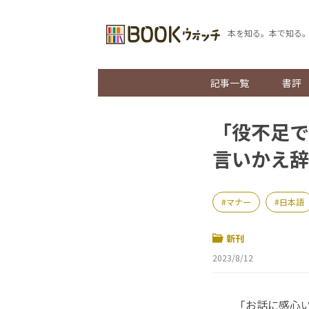
本を知る。本で知る
記事一覧
書評
「役不足で
言いかえ辞
マナー
日本語
新刊
2023/8/12
「お話に感心いた