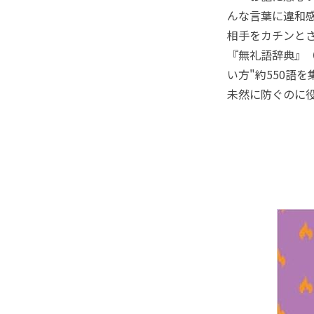
んな言葉に違和
相手をカチンとさ
『無礼語辞典』
い方"約550語
未然に防ぐのに