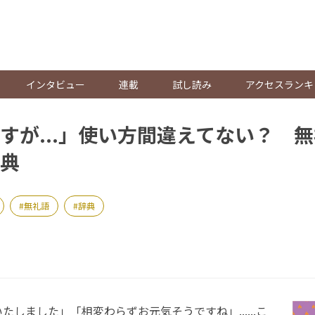
。
インタビュー
連載
試し読み
アクセスランキ
すが...」使い方間違えてない？ 
典
無礼語
辞典
しました」「相変わらずお元気そうですね」......こ