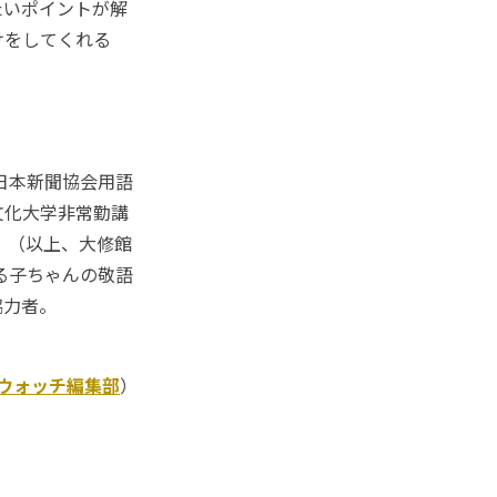
たいポイントが解
けをしてくれる
日本新聞協会用語
文化大学非常勤講
』（以上、大修館
る子ちゃんの敬語
協力者。
Kウォッチ編集部
）