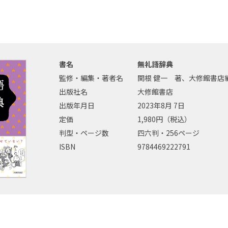
書名
無礼語辞典
監修・編集・著者名
関根 健一 著、大修館書店
出版社名
大修館書店
出版年月日
2023年8月 7日
定価
1,980円（税込）
判型・ページ数
四六判・256ページ
ISBN
9784469222791