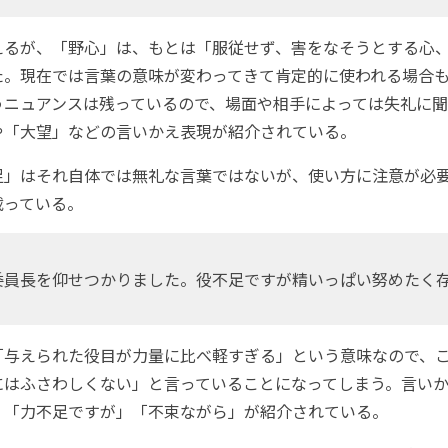
るが、「野心」は、もとは「服従せず、害をなそうとする心
た。現在では言葉の意味が変わってきて肯定的に使われる場合
うニュアンスは残っているので、場面や相手によっては失礼に
や「大望」などの言いかえ表現が紹介されている。
」はそれ自体では無礼な言葉ではないが、使い方に注意が必
載っている。
委員長を仰せつかりました。役不足ですが精いっぱい努めたく
与えられた役目が力量に比べ軽すぎる」という意味なので、
にはふさわしくない」と言っていることになってしまう。言い
」「力不足ですが」「不束ながら」が紹介されている。