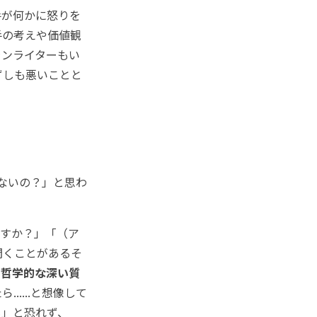
が何かに怒りを
手の考えや価値観
ランライターもい
ずしも悪いことと
ないの？」と思わ
すか？」「（ア
聞くことがあるそ
、哲学的な深い質
....と想像して
も」と恐れず、