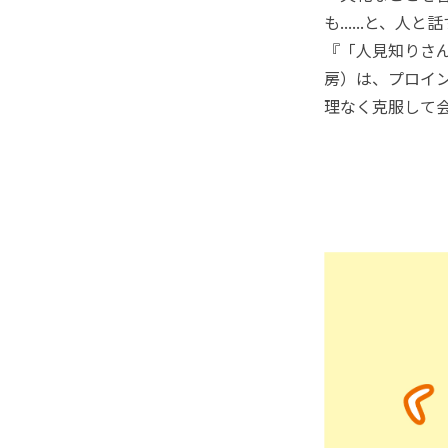
も......と
『「人見知りさ
房）は、プロイ
理なく克服して