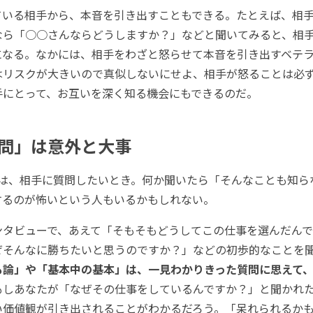
いる相手から、本音を引き出すこともできる。たとえば、相手
なら「○○さんならどうしますか？」などと聞いてみると、相
になる。なかには、相手をわざと怒らせて本音を引き出すベテ
はリスクが大きいので真似しないにせよ、相手が怒ることは必
手にとって、お互いを深く知る機会にもできるのだ。
問」は意外と大事
は、相手に質問したいとき。何か聞いたら「そんなことも知ら
するのが怖いという人もいるかもしれない。
タビューで、あえて「そもそもどうしてこの仕事を選んだんで
ぜそんなに勝ちたいと思うのですか？」などの初歩的なことを
も論」や「基本中の基本」は、一見わかりきった質問に思えて
もしあなたが「なぜその仕事をしているんですか？」と聞かれたら..
い価値観が引き出されることがわかるだろう。「呆れられるか