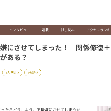
。
インタビュー
連載
試し読み
アクセスランキ
嫌にさせてしまった！ 関係修復＋
がある？
人見知り
会話術
ったらどうしよう、不機嫌にさせてしまうか