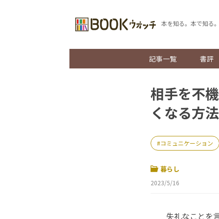
本を知る。本で知る
記事一覧
書評
相手を不機
くなる方法
コミュニケーション
暮らし
2023/5/16
失礼なことを言