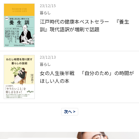
23/12/15
暮らし
江戸時代の健康本ベストセラー 『養生
訓』現代語訳が増刷で話題
23/12/13
暮らし
女の人生後半戦 「自分のため」の時間が
ほしい人の本
次へ >