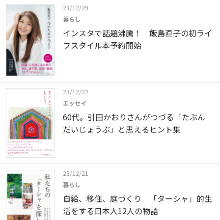
23/12/29
暮らし
インスタで話題沸騰！ 飯島直子の初ライ
フスタイル本予約開始
23/12/22
エッセイ
60代。引田かおりさんがつづる「たぶん
だいじょうぶ」と思えるヒント集
23/12/21
暮らし
自給、移住、庭づくり 「ターシャ」的生
活をする日本人12人の物語