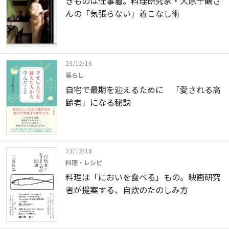
きものは仕事着。料理研究家・大原千鶴さ
んの「気張らない」着こなし術
23/12/16
暮らし
自宅で最期を迎えるために 「愛される高
齢者」になる秘訣
23/12/16
料理・レシピ
料理は「においを食べる」もの。映画研究
者が提案する、自炊のたのしみ方