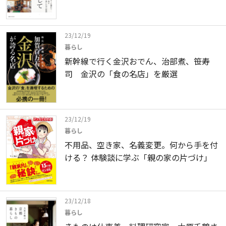
23/12/19
暮らし
新幹線で行く金沢おでん、治部煮、笹寿
司 金沢の「食の名店」を厳選
23/12/19
暮らし
不用品、空き家、名義変更。何から手を付
ける？ 体験談に学ぶ「親の家の片づけ」
23/12/18
暮らし