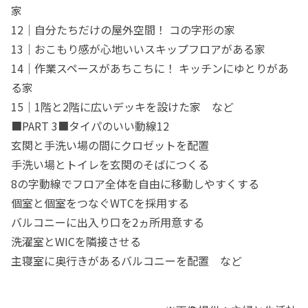
家
12｜自分たちだけの屋外空間！ コの字形の家
13｜おこもり感が心地いいスキップフロアがある家
14｜作業スペースがあちこちに！ キッチンにゆとりがあ
る家
15｜1階と2階に広いデッキを設けた家 など
■PART 3■タイパのいい動線12
玄関と手洗い場の間にクロゼットを配置
手洗い場とトイレを玄関のそばにつくる
8の字動線でフロア全体を自由に移動しやすくする
個室と個室をつなぐWTCを採用する
バルコニーに出入り口を2ヵ所用意する
洗濯室とWICを隣接させる
主寝室に奥行きがあるバルコニーを配置 など