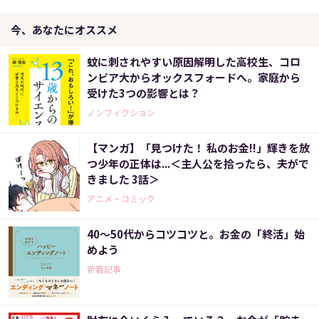
今、あなたにオススメ
蚊に刺されやすい原因解明した高校生、コロ
ンビア大からオックスフォードへ。家庭から
受けた3つの影響とは？
ノンフィクション
【マンガ】「見つけた！ 私のお金!!」輝きを放
つ少年の正体は...＜主人公を拾ったら、夫がで
きました 3話＞
アニメ・コミック
40～50代からコツコツと。お金の「終活」始
めよう
新着記事