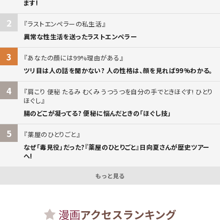
ます!
2
ラストエンペラーの私生活
異常な性生活を送ったラストエンペラー
3
あなたの顔には99%理由がある
ツリ目は人の話を聞かない? 人の性格は、顔を見れば99%わかる。
4
肩こり 便秘 たるみ むくみ うつうつを自分の手でときほぐす! ひとり
ほぐし
腸のどこが凝ってる? 便秘に悩んだときの「ほぐし技」
5
薬屋のひとりごと
なぜ「毒見役」だった?『薬屋のひとりごと』日向夏さんが歴史ツアー
へ!
もっと見る
漫画
アクセスランキング