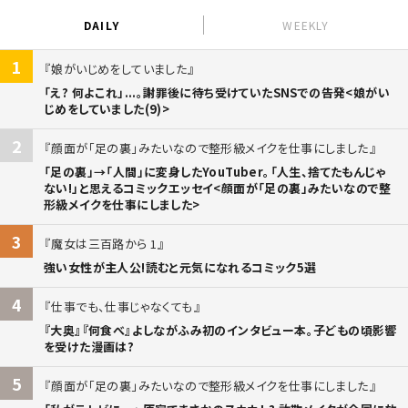
DAILY
WEEKLY
1
娘がいじめをしていました
「え? 何よこれ」...。謝罪後に待ち受けていたSNSでの告発<娘がい
じめをしていました(9)>
2
顔面が「足の裏」みたいなので整形級メイクを仕事にしました
「足の裏」→「人間」に変身したYouTuber。「人生、捨てたもんじゃ
ない!」と思えるコミックエッセイ<顔面が「足の裏」みたいなので整
形級メイクを仕事にしました>
3
魔女は三百路から 1
強い女性が主人公!読むと元気になれるコミック5選
4
仕事でも、仕事じゃなくても
『大奥』『何食べ』よしながふみ初のインタビュー本。子どもの頃影響
を受けた漫画は?
5
顔面が「足の裏」みたいなので整形級メイクを仕事にしました