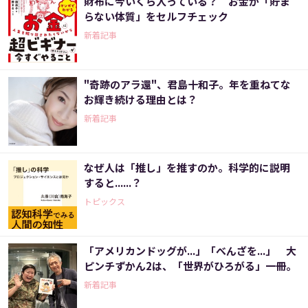
財布に今いくら入っている？ お金が「貯ま
らない体質」をセルフチェック
新着記事
"奇跡のアラ還"、君島十和子。年を重ねてな
お輝き続ける理由とは？
新着記事
なぜ人は「推し」を推すのか。科学的に説明
すると......？
トピックス
「アメリカンドッグが...」「べんざを...」 大
ピンチずかん2は、「世界がひろがる」一冊。
新着記事