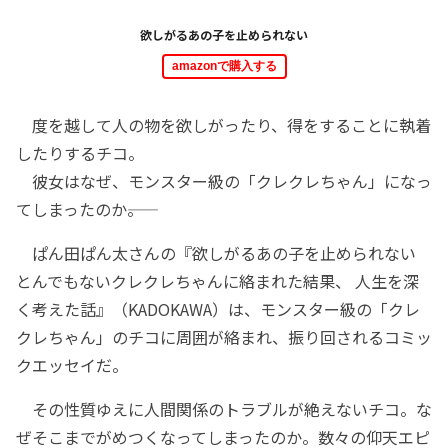
欲しがるあの子を止められない
amazonで購入する
度を越して人の物を欲しがったり、得をすることに執着
したりするチコ。
彼女はなぜ、モンスター級の「クレクレちゃん」になっ
てしまったのか――。
ぱん田ぱん太さんの『欲しがるあの子を止められない
とんでもないクレクレちゃんに絡まれた結果、 人生を深
く考えた話』（KADOKAWA）は、モンスター級の「クレ
クレちゃん」のチコに周囲が絡まれ、振り回されるコミッ
クエッセイだ。
その性質ゆえに人間関係のトラブルが絶えないチコ。な
ぜそこまでがめつくなってしまったのか。数々の仰天エピ