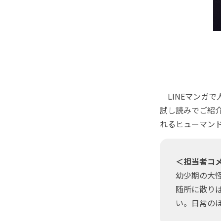
LINEマンガで
試し読みでご紹介
れるヒューマン
＜担当者コ
幼少期の大
随所に散り
い。日常の