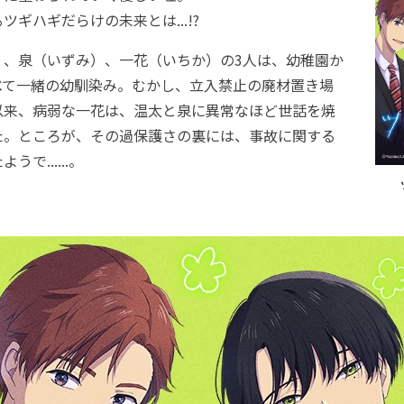
ギハギだらけの未来とは...!?
、泉（いずみ）、一花（いちか）の3人は、幼稚園か
べて一緒の幼馴染み。むかし、立入禁止の廃材置き場
以来、病弱な一花は、温太と泉に異常なほど世話を焼
た。ところが、その過保護さの裏には、事故に関する
で......。