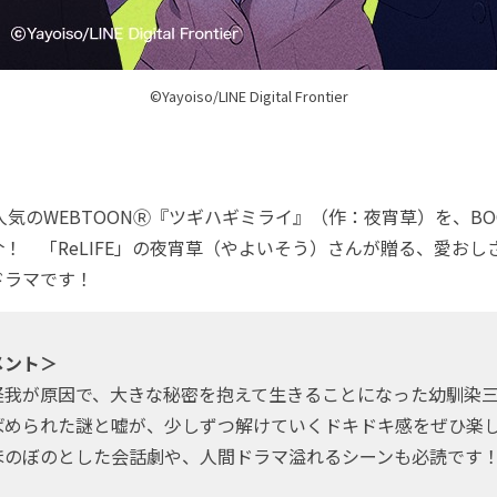
©Yayoiso/LINE Digital Frontier
人気のWEBTOONⓇ『ツギハギミライ』（作：夜宵草）を、BO
！ 「ReLIFE」の夜宵草（やよいそう）さんが贈る、愛おし
ドラマです！
メント＞
怪我が原因で、大きな秘密を抱えて生きることになった幼馴染
ばめられた謎と嘘が、少しずつ解けていくドキドキ感をぜひ楽
ほのぼのとした会話劇や、人間ドラマ溢れるシーンも必読です