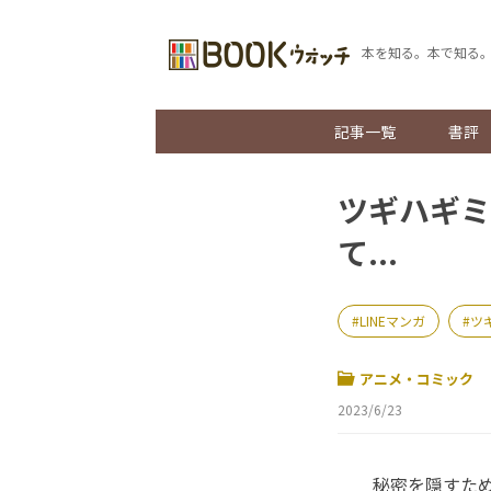
本を知る。本で知る
記事一覧
書評
ツギハギミ
て...
LINEマンガ
ツ
アニメ・コミック
2023/6/23
秘密を隠すため