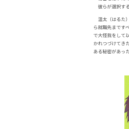
彼らが選択するツ
温太（はるた）
ら就職先まです
で大怪我をして
かれつづけてき
ある秘密があったよう