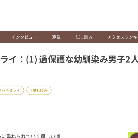
。
インタビュー
連載
試し読み
アクセスランキ
ライ：(1) 過保護な幼馴染み男子2
ギハギミライ
試し読み
に重ねられていく優しい嘘。