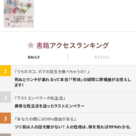
書籍
アクセスランキング
DAILY
WEEKLY
1
うちのネコ、ボクの目玉を食べちゃうの?
死ぬとウンチが漏れるって本当?「死体」の疑問に葬儀屋がお答えし
ます!
2
ラストエンペラーの私生活
異常な性生活を送ったラストエンペラー
3
あなたの顔には99%理由がある
ツリ目は人の話を聞かない? 人の性格は、顔を見れば99%わかる。