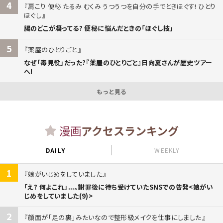
4
肩こり 便秘 たるみ むくみ うつうつを自分の手でときほぐす! ひとり
ほぐし
腸のどこが凝ってる? 便秘に悩んだときの「ほぐし技」
5
薬屋のひとりごと
なぜ「毒見役」だった?『薬屋のひとりごと』日向夏さんが歴史ツアー
へ!
もっと見る
漫画
アクセスランキング
DAILY
WEEKLY
1
娘がいじめをしていました
「え? 何よこれ」...。謝罪後に待ち受けていたSNSでの告発<娘がい
じめをしていました(9)>
2
顔面が「足の裏」みたいなので整形級メイクを仕事にしました