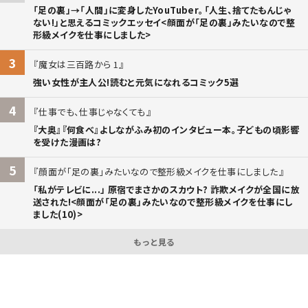
「足の裏」→「人間」に変身したYouTuber。「人生、捨てたもんじゃ
ない!」と思えるコミックエッセイ<顔面が「足の裏」みたいなので整
形級メイクを仕事にしました>
3
魔女は三百路から 1
強い女性が主人公!読むと元気になれるコミック5選
4
仕事でも、仕事じゃなくても
『大奥』『何食べ』よしながふみ初のインタビュー本。子どもの頃影響
を受けた漫画は?
5
顔面が「足の裏」みたいなので整形級メイクを仕事にしました
「私がテレビに...」 原宿でまさかのスカウト? 詐欺メイクが全国に放
送された!<顔面が「足の裏」みたいなので整形級メイクを仕事にし
ました(10)>
もっと見る