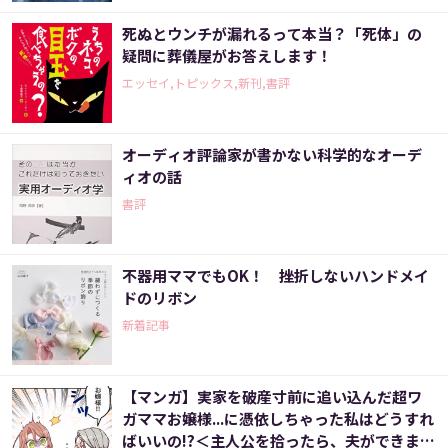
死ぬとウンチが漏れるって本当？「死体」の
疑問に葬儀屋がお答えします！
エッセイ,トピックス,新刊,書評
オーディオ評論家が書かない科学的なオーデ
ィオの話
書評
不器用ママでもOK！ 挫折しないハンドメイ
ドのリボン
新着記事
【マンガ】実家を破産寸前に追い込んだ超ワ
ガママお嬢様...に憑依しちゃった私はどうすれ
ばいいの!?＜主人公を拾ったら、夫ができまし