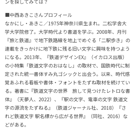
ンを探してみては？
■中西あきこさんプロフィール
なかにし・あきこ／1975年神奈川県生まれ。二松学舎大
学大学院修了。大学時代より書道を学ぶ。2008年、月刊
『旅と鉄道』で地下鉄路線を地上でめぐる「二駅歩き」の
連載をきっかけに地下鉄に残る旧い文字に興味を持つよう
になる。2013年、『鉄道デザインEX』（イカロス出版）
の小特集「鉄道文字のおはなし」の取材で、国鉄時代に制
定された統一書体すみ丸ゴシックと出会う。以来、時代感
覚あふれる看板や書体・フォントをたずね取材を続けてい
る。著書に『鉄道文字の世界 旅して見つけたレトロな書
体』（天夢人、2022）、『駅の文字、電車の文字 鉄道文
字の源流をたずねる』（鉄道ジャーナル社、2018）『さ
れど鉄道文字 駅名標から広がる世界』（同社、2016）な
どがある。