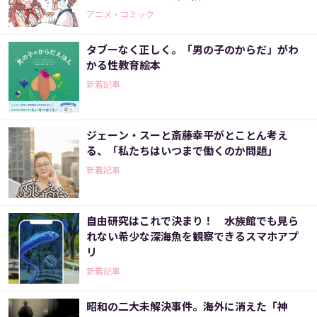
た 2話＞
アニメ・コミック
タブーなく正しく。「男の子のからだ」がわ
かる性教育絵本
新着記事
ジェーン・スーと斎藤幸平がとことん考え
る、「私たちはいつまで働くのか問題」
新着記事
自由研究はこれで決まり！ 水族館でも見ら
れない希少な深海魚を観察できるスマホアプ
リ
新着記事
昭和の二大未解決事件。海外に消えた「神