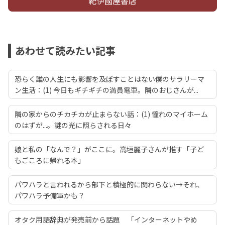
紀伊國屋書店
あわせて読みたい記事
恐らく誰の人生にも影響を及ぼすことはない僕のサラリーマ
ン生活：(1) 今日もギチギチの満員電車。隣のおじさんが...
隣の家からのチカチカが止まらない話：(1) 憧れのマイホーム
のはずが...。謎の光に照らされる日々
娘と私の「なんで？」がここに。高垣麗子さんが推す「子ど
もごころに帰れる本」
パワハラと言われるから部下と積極的に関わらない→それ、
パワハラ予備軍かも？
オタク用語辞典が発売前から話題 「インターネットやめ