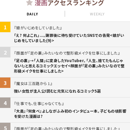
漫画
アクセスランキング
DAILY
WEEKLY
1
娘がいじめをしていました
「え? 何よこれ」...。謝罪後に待ち受けていたSNSでの告発<娘がい
じめをしていました(9)>
2
顔面が「足の裏」みたいなので整形級メイクを仕事にしました
「足の裏」→「人間」に変身したYouTuber。「人生、捨てたもんじゃ
ない!」と思えるコミックエッセイ<顔面が「足の裏」みたいなので整
形級メイクを仕事にしました>
3
魔女は三百路から 1
強い女性が主人公!読むと元気になれるコミック5選
4
仕事でも、仕事じゃなくても
『大奥』『何食べ』よしながふみ初のインタビュー本。子どもの頃影響
を受けた漫画は?
5
顔面が「足の裏」みたいなので整形級メイクを仕事にしました