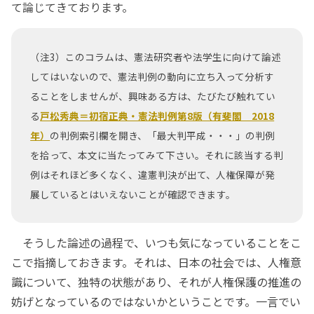
て論じてきております。
（注3）このコラムは、憲法研究者や法学生に向けて論述
してはいないので、憲法判例の動向に立ち入って分析す
ることをしませんが、興味ある方は、たびたび触れてい
る
戸松秀典＝初宿正典・憲法判例第8版（有斐閣 2018
年）
の判例索引欄を開き、「最大判平成・・・」の判例
を拾って、本文に当たってみて下さい。それに該当する判
例はそれほど多くなく、違憲判決が出て、人権保障が発
展しているとはいえないことが確認できます。
そうした論述の過程で、いつも気になっていることをこ
こで指摘しておきます。それは、日本の社会では、人権意
識について、独特の状態があり、それが人権保護の推進の
妨げとなっているのではないかということです。一言でい