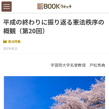
平成の終わりに振り返る――憲法秩序の
概観（第20回）
憲法特集
2019/4/22
学習院大学名誉教授 戸松秀典