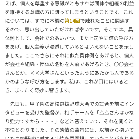
えば、個人を尊重する意識がともすれば団体や組織の利益
を維持する意識の方に譲ってしまうということです。これ
については、すでに本欄の
第14回
で触れたことに関連す
るので、思い出していただければ幸いです。そこでは、具
体例として、会社でのあいさつ、また上司や同僚の呼び方
をあげ、個人主義が浸透しているとはいえないことを示し
ました。ここでさらにそれに似た具体例をあげると、個人
が会社や組織・団体の名称を人前であげるとき、〇〇会社
さんとか、××大学さんといったようにあたかも人である
かのような呼び方をします。私は、これが耳にはいると
き、まったく奇妙に響きます。
先日も、甲子園の高校選抜野球大会での試合を前にイン
タビューを受けた監督が、相手チームを「△△さんはかな
り強力ですから・・・」などと答えていて、それを聞くと
不快となりました。その感情の背景には、以前から抱いて
いた高校野球に対する実情を問題視していたことがありま