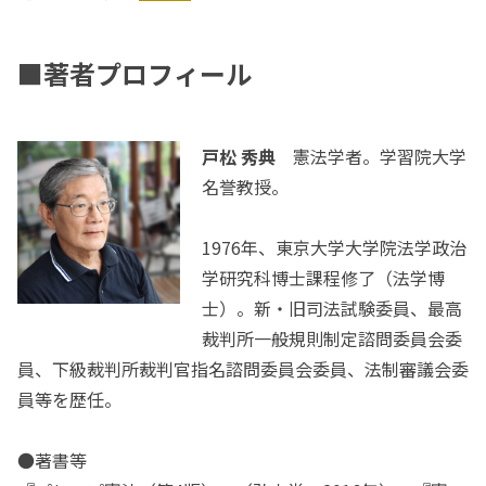
■著者プロフィール
戸松 秀典
憲法学者。学習院大学
名誉教授。
1976年、東京大学大学院法学政治
学研究科博士課程修了（法学博
士）。新・旧司法試験委員、最高
裁判所一般規則制定諮問委員会委
員、下級裁判所裁判官指名諮問委員会委員、法制審議会委
員等を歴任。
●著書等