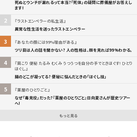
死ぬとウンチが漏れるって本当?「死体」の疑問に葬儀屋がお答えし
ます!
2
ラストエンペラーの私生活
異常な性生活を送ったラストエンペラー
3
あなたの顔には99%理由がある
ツリ目は人の話を聞かない? 人の性格は、顔を見れば99%わかる。
4
肩こり 便秘 たるみ むくみ うつうつを自分の手でときほぐす! ひとり
ほぐし
腸のどこが凝ってる? 便秘に悩んだときの「ほぐし技」
5
薬屋のひとりごと
なぜ「毒見役」だった?『薬屋のひとりごと』日向夏さんが歴史ツアー
へ!
もっと見る