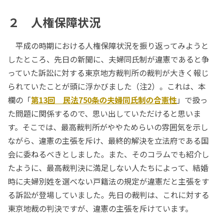
２ 人権保障状況
平成の時期における人権保障状況を振り返ってみようと
したところ、先日の新聞に、夫婦同氏制が違憲であると争
っていた訴訟に対する東京地方裁判所の裁判が大きく報じ
られていたことが頭に浮かびました（注2）。これは、本
欄の「
第13回 民法750条の夫婦同氏制の合憲性
」で扱っ
た問題に関係するので、思い出していただけると思いま
す。そこでは、最高裁判所がややためらいの雰囲気を示し
ながら、違憲の主張を斥け、最終的解決を立法府である国
会に委ねるべきとしました。また、そのコラムでも紹介し
たように、最高裁判決に満足しない人たちによって、結婚
時に夫婦別姓を選べない戸籍法の規定が違憲だと主張をす
る訴訟が登場していました。先日の裁判は、これに対する
東京地裁の判決ですが、違憲の主張を斥けています。