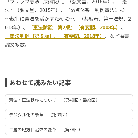
『プレップ憲法（第4版）』（弘文堂、2016年）、『憲
法』（弘文堂、2015年）、『論点体系 判例憲法1～3
～裁判に憲法を活かすために～』（共編著、第一法規、2
013年）、
『憲法訴訟 第2版』（有斐閣、2008年）
、
『憲法判例（第８版）』（有斐閣、2018年）
、など著書
論文多数。
あわせて読みたい記事
憲法・国法秩序について （第40回・最終回）
デジタル化の改革 （第39回）
二層の地方自治体の変革 （第38回）