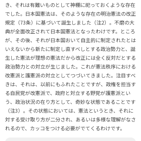
き、それは有難いものとして神棚に祀っておくような存在
でした。日本国憲法は、そのような存在の明治憲法の改正
規定（73条）に基づいて誕生しました（注2）。不磨の大
典が全面改正されて日本国憲法となったわけです。ところ
が、その後、それが日本国おいて自主的に制定されたとは
いえないから新たに制定し直すべしとする政治勢力と、誕
生した憲法が理想の憲法だから改正には全く反対だとする
政治勢力との対立が生じました。これが憲法秩序における
改憲派と護憲派の対立としてつづいてきました。注目すべ
きは、それは、以前にもふれたことですが、政権を担当す
る自民党が改憲派で、政府と対立する野党が護憲派とい
う、政治状況の在り方として、奇妙な状態であることです
（注3）。その状態においては、憲法というとき、それに
対する受け取り方が二分され、あるいは多様な理解がなさ
れるので、カッコをつける必要がでてくるわけです。