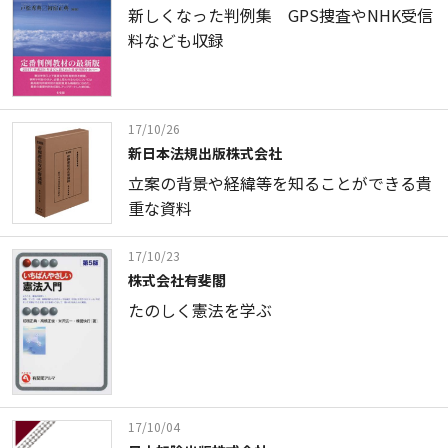
新しくなった判例集 GPS捜査やNHK受信
料なども収録
17/10/26
新日本法規出版株式会社
立案の背景や経緯等を知ることができる貴
重な資料
17/10/23
株式会社有斐閣
たのしく憲法を学ぶ
17/10/04