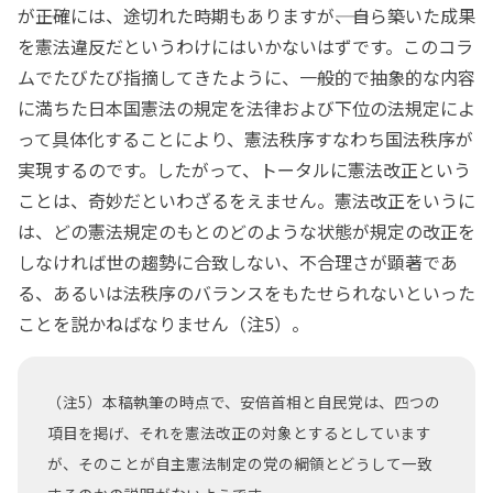
が――正確には、途切れた時期もありますが――、自ら築いた成果
を憲法違反だというわけにはいかないはずです。このコラ
ムでたびたび指摘してきたように、一般的で抽象的な内容
に満ちた日本国憲法の規定を法律および下位の法規定によ
って具体化することにより、憲法秩序すなわち国法秩序が
実現するのです。したがって、トータルに憲法改正という
ことは、奇妙だといわざるをえません。憲法改正をいうに
は、どの憲法規定のもとのどのような状態が規定の改正を
しなければ世の趨勢に合致しない、不合理さが顕著であ
る、あるいは法秩序のバランスをもたせられないといった
ことを説かねばなりません（注5）。
（注5）本稿執筆の時点で、安倍首相と自民党は、四つの
項目を掲げ、それを憲法改正の対象とするとしています
が、そのことが自主憲法制定の党の綱領とどうして一致