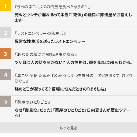
1
うちのネコ、ボクの目玉を食べちゃうの?
死ぬとウンチが漏れるって本当?「死体」の疑問に葬儀屋がお答えし
ます!
2
ラストエンペラーの私生活
異常な性生活を送ったラストエンペラー
3
あなたの顔には99%理由がある
ツリ目は人の話を聞かない? 人の性格は、顔を見れば99%わかる。
4
肩こり 便秘 たるみ むくみ うつうつを自分の手でときほぐす! ひとり
ほぐし
腸のどこが凝ってる? 便秘に悩んだときの「ほぐし技」
5
薬屋のひとりごと
なぜ「毒見役」だった?『薬屋のひとりごと』日向夏さんが歴史ツアー
へ!
もっと見る