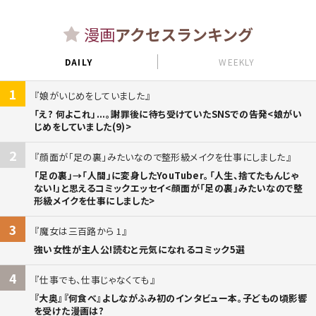
漫画
アクセスランキング
DAILY
WEEKLY
1
娘がいじめをしていました
「え? 何よこれ」...。謝罪後に待ち受けていたSNSでの告発<娘がい
じめをしていました(9)>
2
顔面が「足の裏」みたいなので整形級メイクを仕事にしました
「足の裏」→「人間」に変身したYouTuber。「人生、捨てたもんじゃ
ない!」と思えるコミックエッセイ<顔面が「足の裏」みたいなので整
形級メイクを仕事にしました>
3
魔女は三百路から 1
強い女性が主人公!読むと元気になれるコミック5選
4
仕事でも、仕事じゃなくても
『大奥』『何食べ』よしながふみ初のインタビュー本。子どもの頃影響
を受けた漫画は?