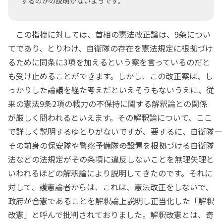
するのかの説明がないようです。
この指摘に対しては、首相の憲法改正論は、9条につい
てであり、とりわけ、自衛隊の存在を憲法規定に根拠づけ
るために同条に3項を加えるという案を言っているのだと
も受け止めることができます。しかし、この改正案は、し
っかりした論議を経た考えだといえそうもないうえに、従
来の憲法9条2項の戦力の不保持に関する解釈論との関係
が厳しく問われるといえます。その解釈論について、ここ
で詳しく説明するゆとりがないですが、要するに、自衛隊――
その前身の保安隊や警察予備隊――の設置を根拠づける自衛隊
法などの法規定がその条項に違反しないことを無理矢理と
いわれるほどの解釈論により説明してきたのです。それに
対して、護憲論者からは、これは、憲法改正をしないで、
政府が合憲であることを解釈論上説明し正当化した「解釈
改憲」と呼んで批判されておりました。解釈改憲とは、奇