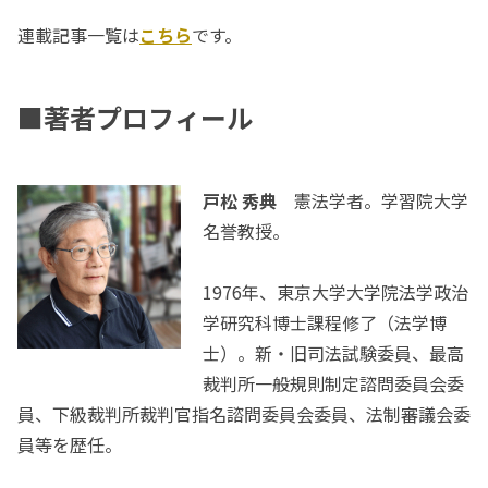
連載記事一覧は
こちら
です。
■著者プロフィール
戸松 秀典
憲法学者。学習院大学
名誉教授。
1976年、東京大学大学院法学政治
学研究科博士課程修了（法学博
士）。新・旧司法試験委員、最高
裁判所一般規則制定諮問委員会委
員、下級裁判所裁判官指名諮問委員会委員、法制審議会委
員等を歴任。