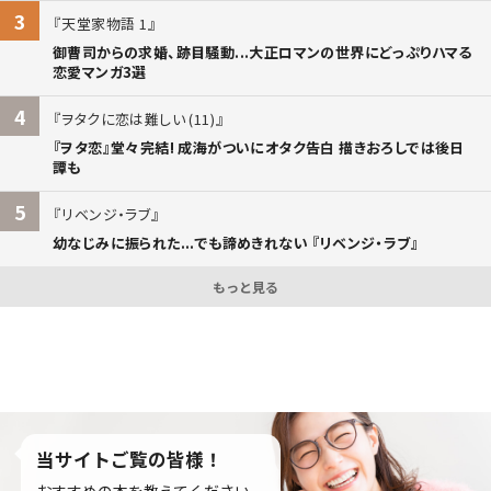
3
天堂家物語 1
御曹司からの求婚、跡目騒動...大正ロマンの世界にどっぷりハマる
恋愛マンガ3選
4
ヲタクに恋は難しい (11)
『ヲタ恋』堂々完結! 成海がついにオタク告白 描きおろしでは後日
譚も
5
リベンジ・ラブ
幼なじみに振られた...でも諦めきれない 『リベンジ・ラブ』
もっと見る
当サイトご覧の皆様！
おすすめの本を教えてください。