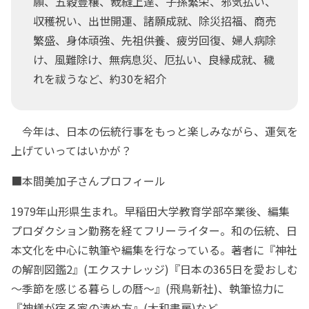
願、五穀豊穣、裁縫上達、子孫繁栄、邪気払い、
収穫祝い、出世開運、諸願成就、除災招福、商売
繁盛、身体頑強、先祖供養、疲労回復、婦人病除
け、風難除け、無病息災、厄払い、良縁成就、穢
れを祓うなど、約30を紹介
今年は、日本の伝統行事をもっと楽しみながら、運気を
上げていってはいかが？
■本間美加子さんプロフィール
1979年山形県生まれ。早稲田大学教育学部卒業後、編集
プロダクション勤務を経てフリーライター。和の伝統、日
本文化を中心に執筆や編集を行なっている。著者に『神社
の解剖図鑑2』(エクスナレッジ)『日本の365日を愛おしむ
～季節を感じる暮らしの暦～』(飛鳥新社)、執筆協力に
『神様が宿る家の清め方』(大和書房)など。