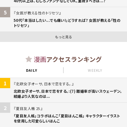
40代以上は、むしろファンデなしでOK。重視すべきは...?
5
女医が教える性のトリセツ
50代「本当はしたい...でも痛い!」どうすれば? 女医が教える「性の
トリセツ」
もっと見る
漫画
アクセスランキング
DAILY
WEEKLY
1
北欧女子オーサ、日本で恋をする。
北欧女子オーサ、日本で恋をする。:(7) 離婚率が高いスウェーデン。
結婚より人気なのは...
2
夏目友人帳 25
「夏目友人帳」コラボはんこ「夏目はんこ帳」 キャラクターイラスト
を使用した可愛らしいはんこ