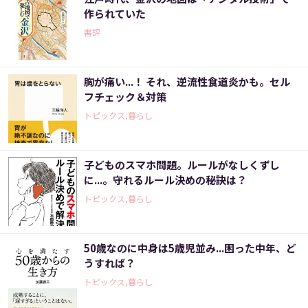
作られていた
書評
胸が痛い...！ それ、逆流性食道炎かも。セル
フチェック＆対策
トピックス,暮らし
子どものスマホ問題。ルールがなしくずし
に...。守れるルール決めの秘訣は？
トピックス,暮らし
50歳なのに中身は5歳児並み...困った中年、ど
うすれば？
トピックス,暮らし