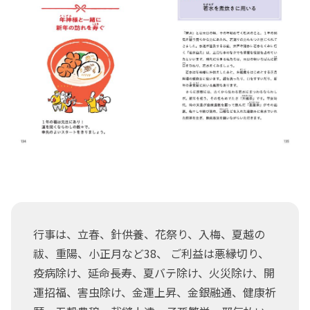
行事は、立春、針供養、花祭り、入梅、夏越の
祓、重陽、小正月など38、 ご利益は悪縁切り、
疫病除け、延命長寿、夏バテ除け、火災除け、開
運招福、害虫除け、金運上昇、金銀融通、健康祈