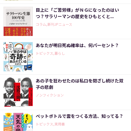
目上に「ご苦労様」がＮＧになったのはい
つ？サラリーマンの歴史をひもとくと...
コラム,新刊JPニュース
あなたが明日死ぬ確率は、何パーセント？
トピックス,暮らし
あの子を狂わせたのは私――口を閉ざし続けた双
子の悲劇
ノンフィクション
ペットボトルで雲をつくる方法、知ってる？
トピックス,実用書