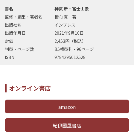
書名
神気 新・富士山景
監修・編集・著者名
橋向 真 著
出版社名
インプレス
出版年月日
2021年9月10日
定価
2,453円（税込）
判型・ページ数
B5横型判・96ページ
ISBN
9784295012528
オンライン書店
amazon
紀伊國屋書店