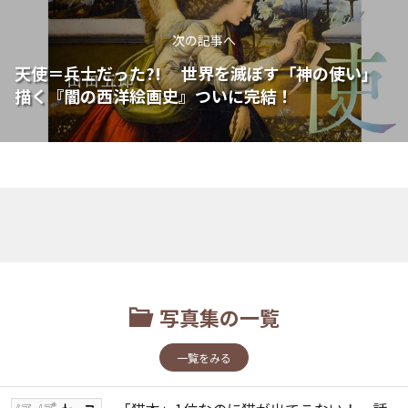
次の記事へ
天使＝兵士だった?! 世界を滅ぼす「神の使い」
描く『闇の西洋絵画史』ついに完結！
写真集の一覧
一覧をみる