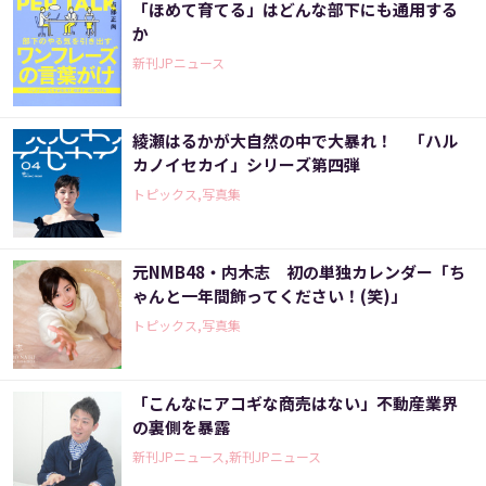
「ほめて育てる」はどんな部下にも通用する
か
新刊JPニュース
綾瀬はるかが大自然の中で大暴れ！ 「ハル
カノイセカイ」シリーズ第四弾
トピックス,写真集
元NMB48・内木志 初の単独カレンダー「ち
ゃんと一年間飾ってください！(笑)」
トピックス,写真集
「こんなにアコギな商売はない」不動産業界
の裏側を暴露
新刊JPニュース,新刊JPニュース