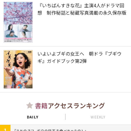
『いちばんすきな花』主演4人がドラマ回
想 制作秘話と秘蔵写真満載の永久保存版
いよいよブギの女王へ 朝ドラ『ブギウ
ギ』ガイドブック第2弾
書籍
アクセスランキング
DAILY
WEEKLY
1
うちのネコ、ボクの目玉を食べちゃうの?