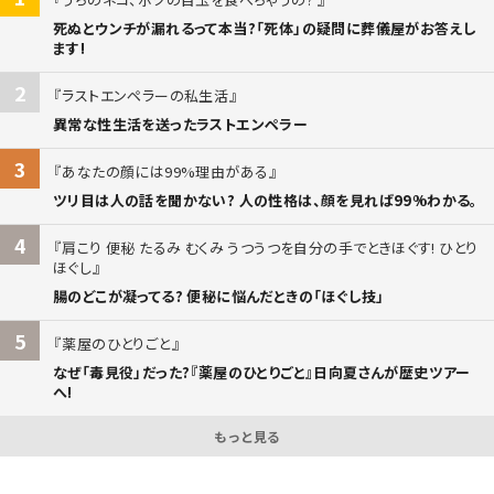
死ぬとウンチが漏れるって本当?「死体」の疑問に葬儀屋がお答えし
ます!
2
ラストエンペラーの私生活
異常な性生活を送ったラストエンペラー
3
あなたの顔には99%理由がある
ツリ目は人の話を聞かない? 人の性格は、顔を見れば99%わかる。
4
肩こり 便秘 たるみ むくみ うつうつを自分の手でときほぐす! ひとり
ほぐし
腸のどこが凝ってる? 便秘に悩んだときの「ほぐし技」
5
薬屋のひとりごと
なぜ「毒見役」だった?『薬屋のひとりごと』日向夏さんが歴史ツアー
へ!
もっと見る