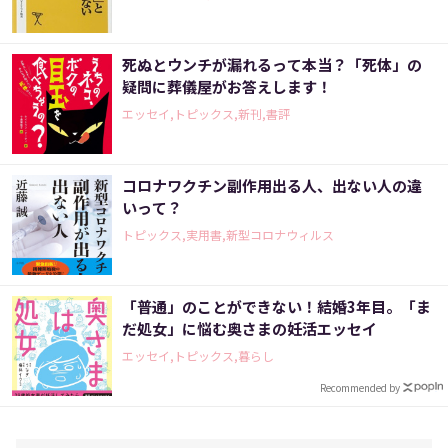
死ぬとウンチが漏れるって本当？「死体」の
疑問に葬儀屋がお答えします！
エッセイ,トピックス,新刊,書評
コロナワクチン副作用出る人、出ない人の違
いって？
トピックス,実用書,新型コロナウィルス
「普通」のことができない！結婚3年目。「ま
だ処女」に悩む奥さまの妊活エッセイ
エッセイ,トピックス,暮らし
Recommended by