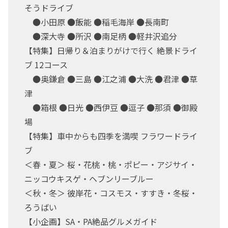
そうドライブ
●小田原 ●飯能 ●稲毛海岸 ●長南町
●深大寺 ●所沢 ●南足柄 ●軽井沢追分
【特集】日帰り＆泊まりがけで行く 絶景ドライ
ブ 12コース
●奥鎌倉 ●三島 ●江之浦 ●大洗 ●君津 ●草
津
●箱根 ●日光 ●西伊豆 ●逗子 ●那須 ●御殿
場
【特集】車中からも四季を満喫 フラワードライ
ブ
＜春・夏＞ 桜・花桃・桃・ポピー・アジサイ・
ニッコウキスゲ・ヘブンリーブルー
＜秋・冬＞ 彼岸花・コスモス・すすき・冬桜・
ろうばい
【小企画】SA・PA絶品グルメガイド