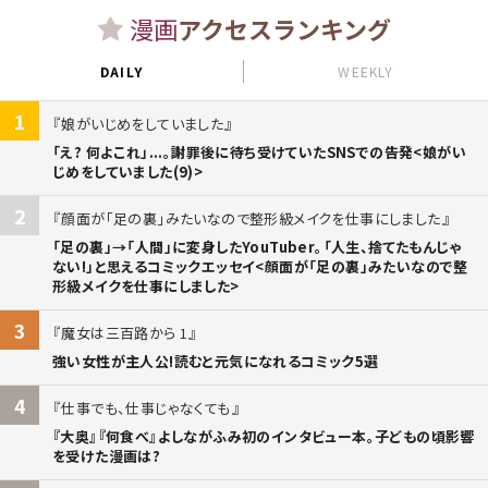
漫画
アクセスランキング
DAILY
WEEKLY
1
娘がいじめをしていました
「え? 何よこれ」...。謝罪後に待ち受けていたSNSでの告発<娘がい
じめをしていました(9)>
2
顔面が「足の裏」みたいなので整形級メイクを仕事にしました
「足の裏」→「人間」に変身したYouTuber。「人生、捨てたもんじゃ
ない!」と思えるコミックエッセイ<顔面が「足の裏」みたいなので整
形級メイクを仕事にしました>
3
魔女は三百路から 1
強い女性が主人公!読むと元気になれるコミック5選
4
仕事でも、仕事じゃなくても
『大奥』『何食べ』よしながふみ初のインタビュー本。子どもの頃影響
を受けた漫画は?