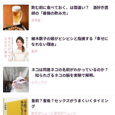
飲む前に食べておく、は間違い？ 酒好き医
師の「最強の飲み方」
実用書
細木数子の娘がビシビシと指摘する「幸せに
なれない理由」
書評
ネコは同居ネコの名前がわかっているのか？
知られざるネコの脳を実験で解明。
トピックス
食前？食後？セックスがうまくいくタイミン
グ
新刊JPニュース,新刊JPニュース