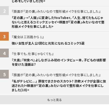
じめをしていました(9)>
2
顔面が「足の裏」みたいなので整形級メイクを仕事にしました
「足の裏」→「人間」に変身したYouTuber。「人生、捨てたもんじゃ
ない!」と思えるコミックエッセイ<顔面が「足の裏」みたいなので整
形級メイクを仕事にしました>
3
魔女は三百路から 1
強い女性が主人公!読むと元気になれるコミック5選
4
仕事でも、仕事じゃなくても
『大奥』『何食べ』よしながふみ初のインタビュー本。子どもの頃影響
を受けた漫画は?
5
顔面が「足の裏」みたいなので整形級メイクを仕事にしました
「私がテレビに...」 原宿でまさかのスカウト? 詐欺メイクが全国に放
送された!<顔面が「足の裏」みたいなので整形級メイクを仕事にし
ました(10)>
もっと見る