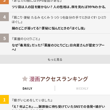
あなたの顔には99%理由がある
ツリ目は人の話を聞かない? 人の性格は、顔を見れば99%わかる。
4
肩こり 便秘 たるみ むくみ うつうつを自分の手でときほぐす! ひとり
ほぐし
腸のどこが凝ってる? 便秘に悩んだときの「ほぐし技」
5
薬屋のひとりごと
なぜ「毒見役」だった?『薬屋のひとりごと』日向夏さんが歴史ツアー
へ!
もっと見る
漫画
アクセスランキング
DAILY
WEEKLY
1
娘がいじめをしていました
「え? 何よこれ」...。謝罪後に待ち受けていたSNSでの告発<娘がい