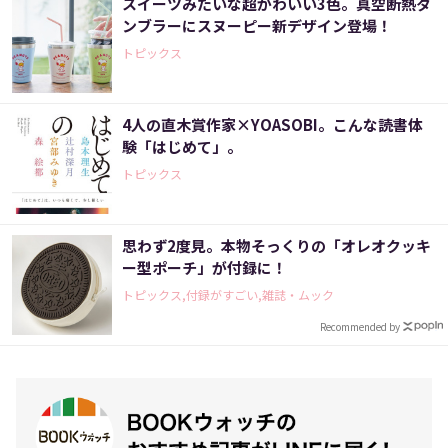
スイーツみたいな超かわいい3色。真空断熱タ
ンブラーにスヌーピー新デザイン登場！
トピックス
4人の直木賞作家×YOASOBI。こんな読書体
験「はじめて」。
トピックス
思わず2度見。本物そっくりの「オレオクッキ
ー型ポーチ」が付録に！
トピックス,付録がすごい,雑誌・ムック
Recommended by