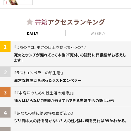
書籍
アクセスランキング
DAILY
WEEKLY
1
うちのネコ、ボクの目玉を食べちゃうの?
死ぬとウンチが漏れるって本当?「死体」の疑問に葬儀屋がお答えし
ます!
2
ラストエンペラーの私生活
異常な性生活を送ったラストエンペラー
3
『中高年のための性生活の知恵』
挿入はいらない?機能が衰えてもできる夫婦生活の新しい形
4
あなたの顔には99%理由がある
ツリ目は人の話を聞かない? 人の性格は、顔を見れば99%わかる。