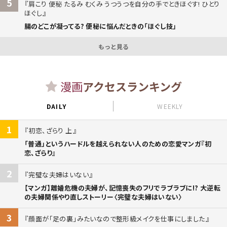
5
肩こり 便秘 たるみ むくみ うつうつを自分の手でときほぐす! ひとり
ほぐし
腸のどこが凝ってる? 便秘に悩んだときの「ほぐし技」
もっと見る
漫画
アクセスランキング
DAILY
WEEKLY
1
初恋、ざらり 上
「普通」というハードルを越えられない人のための恋愛マンガ『初
恋、ざらり』
2
完璧な夫婦はいない
【マンガ】離婚危機の夫婦が、記憶喪失のフリでラブラブに!? 大逆転
の夫婦関係やり直しストーリー〈完璧な夫婦はいない〉
3
顔面が「足の裏」みたいなので整形級メイクを仕事にしました