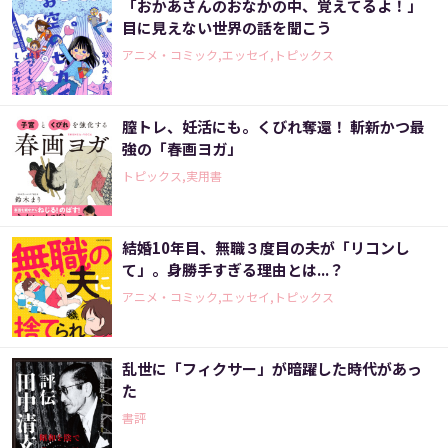
「おかあさんのおなかの中、覚えてるよ！」
目に見えない世界の話を聞こう
アニメ・コミック,エッセイ,トピックス
膣トレ、妊活にも。くびれ奪還！ 斬新かつ最
強の「春画ヨガ」
トピックス,実用書
結婚10年目、無職３度目の夫が「リコンし
て」。身勝手すぎる理由とは...？
アニメ・コミック,エッセイ,トピックス
乱世に「フィクサー」が暗躍した時代があっ
た
書評