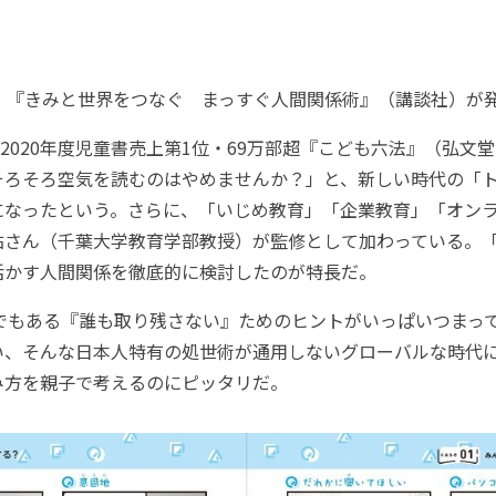
日、『きみと世界をつなぐ まっすぐ人間関係術』（講談社）が
020年度児童書売上第1位・69万部超『こども六法』（弘文
そろそろ空気を読むのはやめませんか？」と、新しい時代の「
になったという。さらに、「いじめ教育」「企業教育」「オン
祐さん（千葉大学教育学部教授）が監修として加わっている。
活かす人間関係を徹底的に検討したのが特長だ。
マでもある『誰も取り残さない』ためのヒントがいっぱいつまっ
い、そんな日本人特有の処世術が通用しないグローバルな時代
み方を親子で考えるのにピッタリだ。