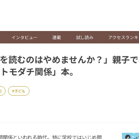
。
インタビュー
連載
試し読み
アクセスランキ
を読むのはやめませんか？」親子で
トモダチ関係」本。
力
子ども
間関係といわれる時代。特に学校ではいじめ問