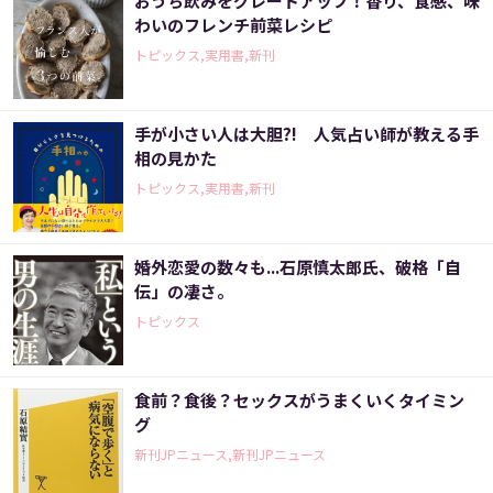
おうち飲みをグレードアップ！香り、食感、味
わいのフレンチ前菜レシピ
トピックス,実用書,新刊
手が小さい人は大胆?! 人気占い師が教える手
相の見かた
トピックス,実用書,新刊
婚外恋愛の数々も...石原慎太郎氏、破格「自
伝」の凄さ。
トピックス
食前？食後？セックスがうまくいくタイミン
グ
新刊JPニュース,新刊JPニュース