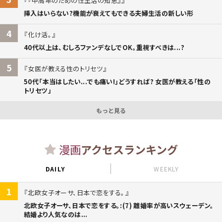
『中高年のための性生活の知恵』
挿入はいらない?機能が衰えてもできる夫婦生活の新しい形
4
化け活。
40代以上は、むしろファンデなしでOK。重視すべきは...?
5
女医が教える性のトリセツ
50代「本当はしたい...でも痛い!」どうすれば? 女医が教える「性の
トリセツ」
もっと見る
漫画
アクセスランキング
DAILY
WEEKLY
1
北欧女子オーサ、日本で恋をする。
北欧女子オーサ、日本で恋をする。:(7) 離婚率が高いスウェーデン。
結婚より人気なのは...