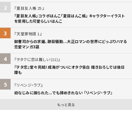
2
夏目友人帳 25
「夏目友人帳」コラボはんこ「夏目はんこ帳」 キャラクターイラスト
を使用した可愛らしいはんこ
3
天堂家物語 1
御曹司からの求婚、跡目騒動...大正ロマンの世界にどっぷりハマる
恋愛マンガ3選
4
ヲタクに恋は難しい (11)
『ヲタ恋』堂々完結! 成海がついにオタク告白 描きおろしでは後日
譚も
5
リベンジ・ラブ
幼なじみに振られた...でも諦めきれない 『リベンジ・ラブ』
もっと見る