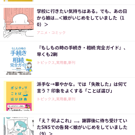
学校に行きたい気持ちはある。でも、あの日
から娘は...＜娘がいじめをしていました（1
0）＞
アニメ・コミック
『もしもの時の手続き・相続 完全ガイド』、
早くも2刷
トピックス,実用書,新刊
派手な→華やかな。では「失敗した」は何て
言う？ 印象をよくする「ことば選び」
トピックス,実用書,新刊
「え？ 何よこれ」...。謝罪後に待ち受けてい
たSNSでの告発＜娘がいじめをしていました
（9）＞